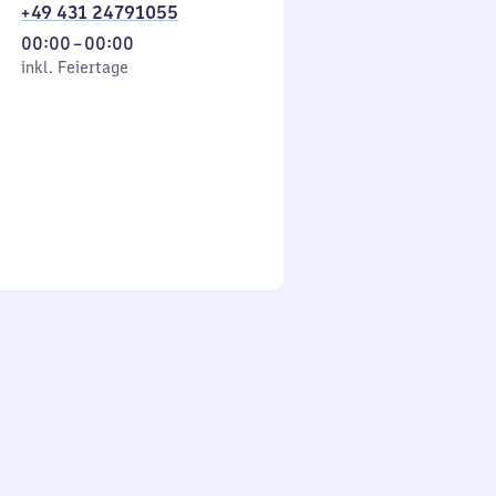
+49 431 24791055
Von
00:00
–
00:00
 Feiertage
0
inkl. Feiertage
Uhr
bis
0
Uhr