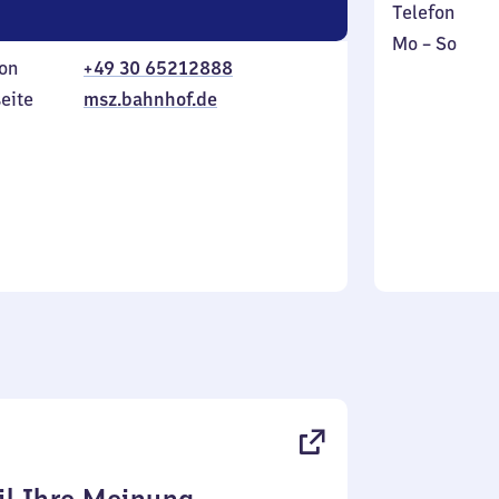
Telefon
Montag
,
Mo
–
So
on
+49 30 65212888
bis
inkl.
Sonntag
eite
msz.bahnhof.de