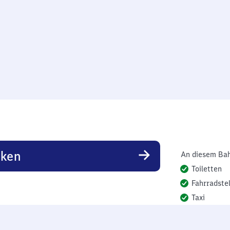
rken
An diesem Bah
Toiletten
Fahrradstel
Taxi