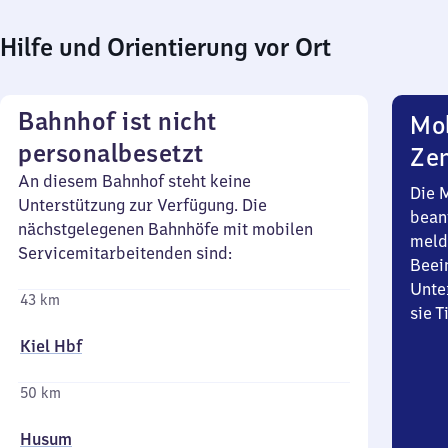
Hilfe und Orientierung vor Ort
Bahnhof ist nicht
Mob
personalbesetzt
Zen
An diesem Bahnhof steht keine
Die 
Unterstützung zur Verfügung. Die
bean
nächstgelegenen Bahnhöfe mit mobilen
meld
Servicemitarbeitenden sind:
Beei
Unte
43 km
sie 
Kiel Hbf
50 km
Husum