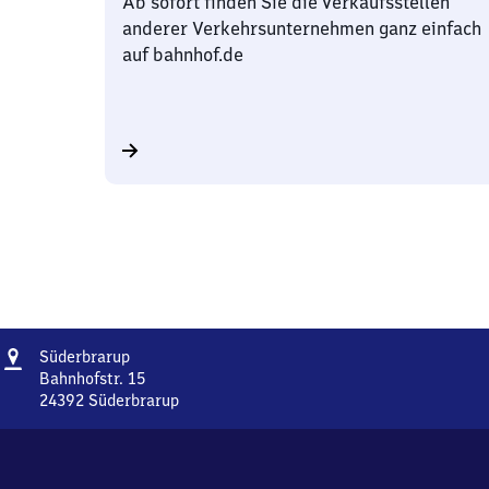
Ab sofort finden Sie die Verkaufsstellen
anderer Verkehrsunternehmen ganz einfach
auf bahnhof.de
Adresse
Süderbrarup
Süderbrarup
Bahnhofstr. 15
24392
Süderbrarup
Süderbrarup,
Bahnhofstr.
15,
2