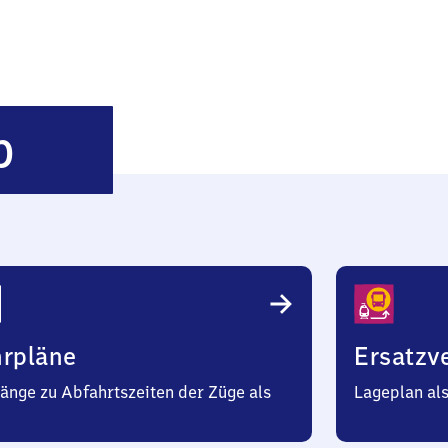
Süderbrarup
p
hrpläne
Ersatzv
änge zu Abfahrtszeiten der Züge als
Lageplan al