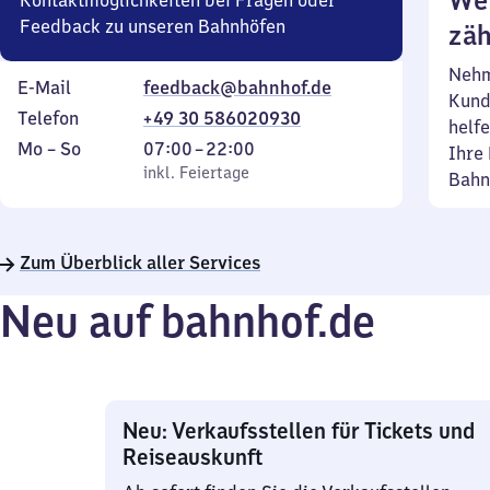
Wei
Kontaktmöglichkeiten bei Fragen oder
Feedback zu unseren Bahnhöfen
zäh
Nehm
E-Mail
feedback@bahnhof.de
Kund
Telefon
+49 30 586020930
helfe
Montag
,
Von
Mo
–
So
07:00
–
22:00
Ihre 
bis
inkl. Feiertage
7
inkl. Feiertage
Bahn
Sonntag
Uhr
bis
22
Zum Überblick aller Services
Uhr
Neu auf bahnhof.de
Neu: Verkaufsstellen für Tickets und
Reiseauskunft