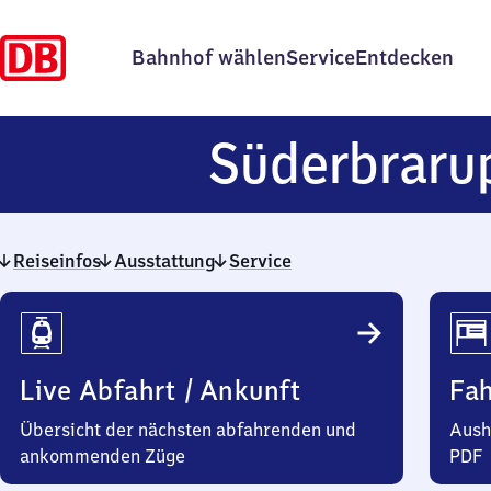
Bahnhof wählen
Service
Entdecken
Süderbraru
Reiseinfos
Ausstattung
Service
Reiseinfos
Live Abfahrt / Ankunft
Fa
Übersicht der nächsten abfahrenden und
Aush
ankommenden Züge
PDF