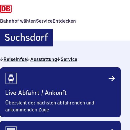
Bahnhof wählen
Service
Entdecken
Suchsdorf
Suchsdorf
Reiseinfos
Ausstattung
Service
Reiseinfos
Live Abfahrt / Ankunft
Übersicht der nächsten abfahrenden und
ankommenden Züge