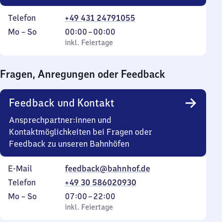
Telefon
+49 431 24791055
Montag
,
Von
Mo
–
So
00:00
–
00:00
bis
inkl. Feiertage
0
inkl. Feiertage
Sonntag
Uhr
bis
Fragen, Anregungen oder Feedback
0
Uhr
Feedback und Kontakt
Ansprechpartner:innen und
Kontaktmöglichkeiten bei Fragen oder
Feedback zu unseren Bahnhöfen
E-Mail
feedback@bahnhof.de
Telefon
+49 30 586020930
Montag
,
Von
Mo
–
So
07:00
–
22:00
bis
inkl. Feiertage
7
inkl. Feiertage
Sonntag
Uhr