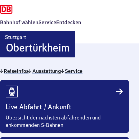
Bahnhof wählen
Service
Entdecken
Stuttgart
Stuttgart-
Obertürkheim
Obertürkheim
Reiseinfos
Ausstattung
Service
Reiseinfos
Live Abfahrt / Ankunft
Übersicht der nächsten abfahrenden und
ankommenden S-Bahnen