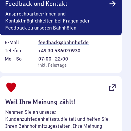
Feedback und Kontakt
Ansprechpartner:innen und
Kontaktmöglichkeiten bei Fragen oder
Feedback zu unseren Bahnhöfen
E-Mail
feedback@bahnhof.de
Telefon
+49 30 586020930
Montag
,
Von
Mo
–
So
07:00
–
22:00
bis
inkl. Feiertage
7
inkl. Feiertage
Sonntag
Uhr
bis
22
Uhr
Weil Ihre Meinung zählt!
Nehmen Sie an unserer
Kundenzufriedenheitsstudie teil und helfen Sie,
Ihren Bahnhof mitzugestalten. Ihre Meinung