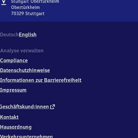
Adresse
Stuttgart-
Obertürkheim
Stuttgart
Obertürkheim
Obertürkheim
70329
Stuttgart
Stuttgart-
Obertürkheim,
Obertürkheim,
Deutsch
English
7
0
3
Analyse verwalten
2
Compliance
9
Stuttgart
Datenschutzhinweise
Informationen zur Barrierefreiheit
Impressum
externer
Geschäftskund:innen
Link
Kontakt
Hausordnung
Verkehrsunternehmen