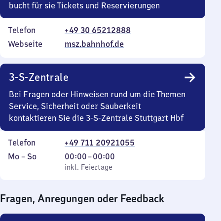
bucht für sie Tickets und Reservierungen
Telefon
+49 30 65212888
Webseite
msz.bahnhof.de
3-S-Zentrale
Bei Fragen oder Hinweisen rund um die Themen
Service, Sicherheit oder Sauberkeit
kontaktieren Sie die 3-S-Zentrale Stuttgart Hbf
Telefon
+49 711 20921055
Montag
,
Von
Mo
–
So
00:00
–
00:00
bis
inkl. Feiertage
0
inkl. Feiertage
Sonntag
Uhr
bis
Fragen, Anregungen oder Feedback
0
Uhr