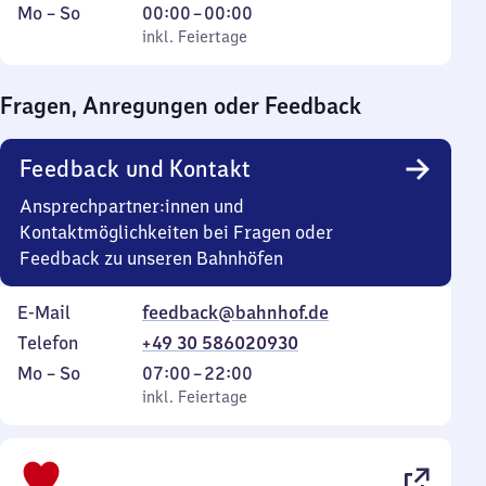
Montag
,
Von
Mo
–
So
00:00
–
00:00
bis
inkl. Feiertage
0
inkl. Feiertage
Sonntag
Uhr
bis
Fragen, Anregungen oder Feedback
0
Uhr
Feedback und Kontakt
Ansprechpartner:innen und
Kontaktmöglichkeiten bei Fragen oder
Feedback zu unseren Bahnhöfen
E-Mail
feedback@bahnhof.de
Telefon
+49 30 586020930
Montag
,
Von
Mo
–
So
07:00
–
22:00
bis
inkl. Feiertage
7
inkl. Feiertage
Sonntag
Uhr
bis
22