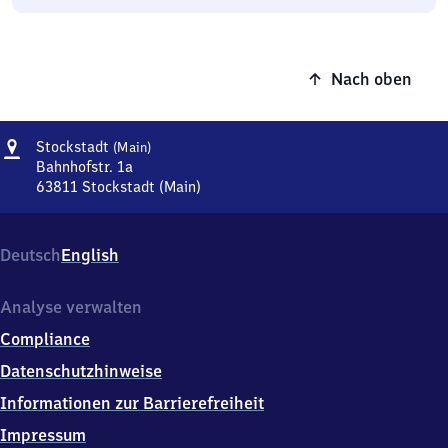
Nach oben
Adresse
Stockstadt
Stockstadt
(Main)
(Main)
Bahnhofstr. 1a
63811
Stockstadt (Main)
Stockstadt
(Main),
Bahnhofstr.
Deutsch
English
1a,
6
3
Analyse verwalten
8
Compliance
1
1
Datenschutzhinweise
Stockstadt
Informationen zur Barrierefreiheit
(Main)
Impressum