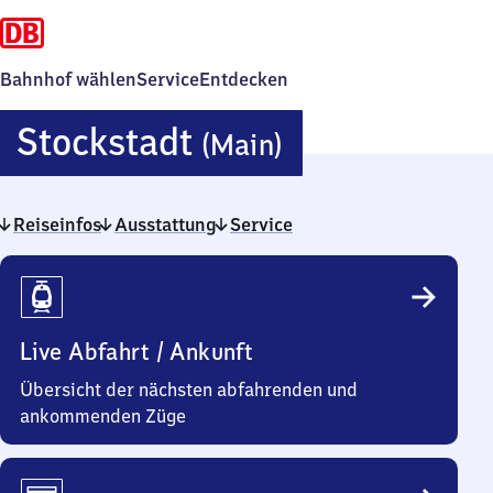
Bahnhof wählen
Service
Entdecken
Stockstadt
Stockstadt
(Main)
(Main)
Reiseinfos
Ausstattung
Service
Reiseinfos
Live Abfahrt / Ankunft
Übersicht der nächsten abfahrenden und
ankommenden Züge