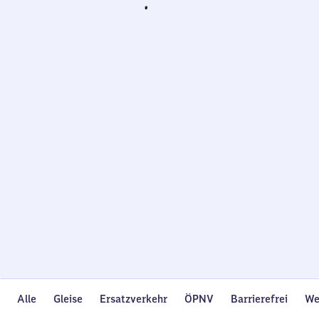
Wird
geladen…
Alle
Gleise
Ersatzverkehr
ÖPNV
Barrierefrei
We