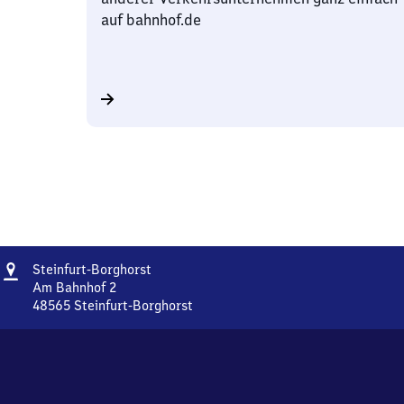
auf bahnhof.de
Adresse
Steinfurt-
Steinfurt-Borghorst
Borghorst
Am Bahnhof 2
48565
Steinfurt-Borghorst
Steinfurt-
Borghorst,
Am
Bahnhof
2,