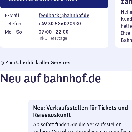
zäh
Nehm
E-Mail
feedback@bahnhof.de
Kund
Telefon
+49 30 586020930
helfe
Montag
,
Von
Mo
–
So
07:00
–
22:00
Ihre 
bis
inkl. Feiertage
7
inkl. Feiertage
Bahn
Sonntag
Uhr
bis
22
Zum Überblick aller Services
Uhr
Neu auf bahnhof.de
Neu: Verkaufsstellen für Tickets und
Reiseauskunft
Ab sofort finden Sie die Verkaufsstellen
anderer Verkehrsunternehmen ganz einfach