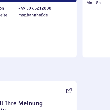
Montag
,
Mo
–
So
on
+49 30 65212888
bis
inkl.
Sonntag
eite
msz.bahnhof.de
l Ihre Meinung