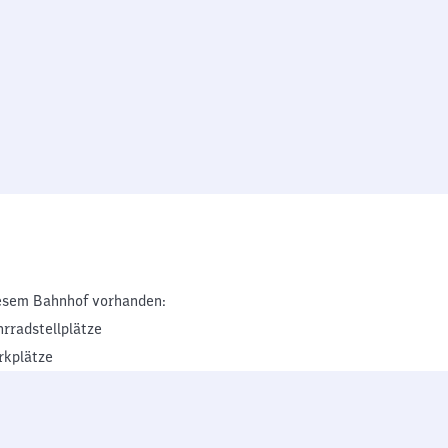
esem Bahnhof vorhanden:
hrradstellplätze
rkplätze