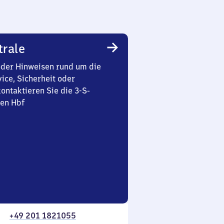
trale
oder Hinweisen rund um die
ice, Sicherheit oder
ontaktieren Sie die 3-S-
sen Hbf
+49 201 1821055