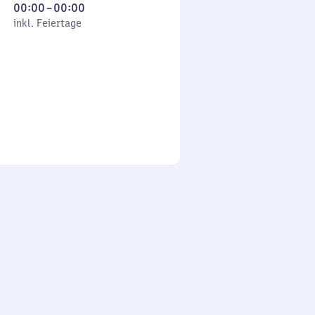
Von
00:00
–
00:00
 Feiertage
0
inkl. Feiertage
Uhr
bis
0
Uhr