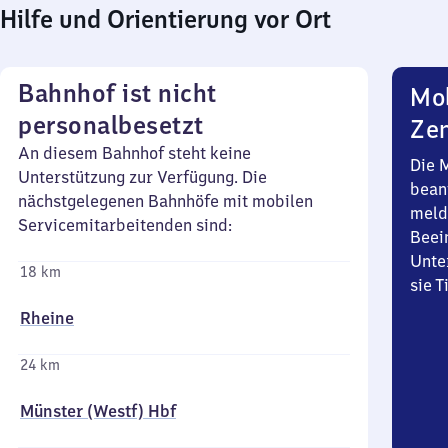
Hilfe und Orientierung vor Ort
Bahnhof ist nicht
Mob
personalbesetzt
Zen
An diesem Bahnhof steht keine
Die 
Unterstützung zur Verfügung. Die
bean
nächstgelegenen Bahnhöfe mit mobilen
meld
Servicemitarbeitenden sind:
Beei
Unte
18 km
sie 
Rheine
24 km
Münster (Westf) Hbf