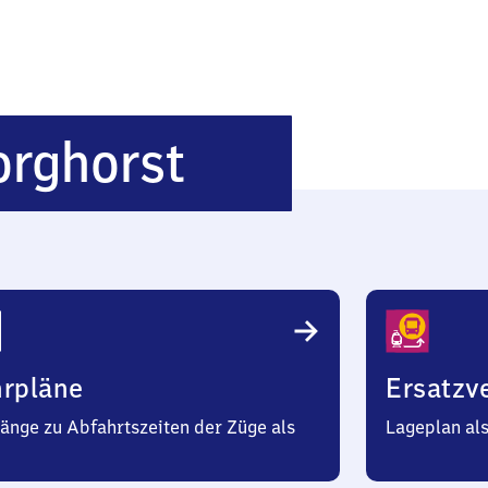
Steinfurt-
orghorst
Borghorst
hrpläne
Ersatzv
änge zu Abfahrtszeiten der Züge als
Lageplan al