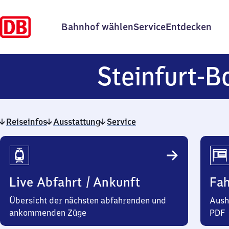
Bahnhof wählen
Service
Entdecken
Steinfurt-B
Reiseinfos
Ausstattung
Service
Reiseinfos
Live Abfahrt / Ankunft
Fa
Übersicht der nächsten abfahrenden und
Aush
ankommenden Züge
PDF