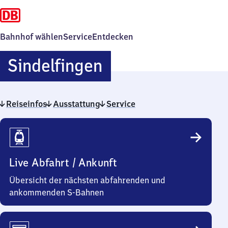
Bahnhof wählen
Service
Entdecken
Sindelfingen
Sindelfingen
Reiseinfos
Ausstattung
Service
Reiseinfos
Live Abfahrt / Ankunft
Übersicht der nächsten abfahrenden und
ankommenden S-Bahnen