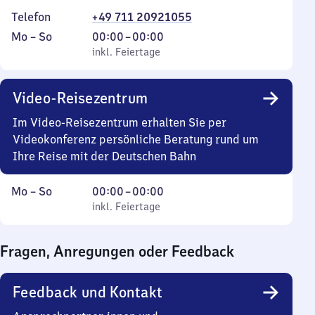
Telefon
+49 711 20921055
Montag
,
Von
Mo
–
So
00:00
–
00:00
bis
inkl. Feiertage
0
inkl. Feiertage
Sonntag
Uhr
bis
Video-Reisezentrum
0
Uhr
Im Video-Reisezentrum erhalten Sie per
Videokonferenz persönliche Beratung rund um
Ihre Reise mit der Deutschen Bahn
Montag
,
Von
Mo
–
So
00:00
–
00:00
bis
inkl. Feiertage
0
inkl. Feiertage
Sonntag
Uhr
bis
Fragen, Anregungen oder Feedback
0
Uhr
Feedback und Kontakt