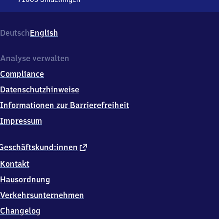
Sindelfingen,
Hans-
Martin-
Deutsch
English
Schleyer-
Str.
9,
Analyse verwalten
7
Compliance
1
0
Datenschutzhinweise
6
Informationen zur Barrierefreiheit
3
Sindelfingen
Impressum
externer
Geschäftskund:innen
Link
Kontakt
Hausordnung
Verkehrsunternehmen
Changelog