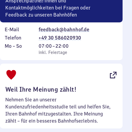
Ansprechpartner:innen und
Kontaktmöglichkeiten bei Fragen oder
Feedback zu unseren Bahnhöfen
E-Mail
feedback@bahnhof.de
Telefon
+49 30 586020930
Montag
,
Von
Mo
–
So
07:00
–
22:00
bis
inkl. Feiertage
7
inkl. Feiertage
Sonntag
Uhr
bis
22
Uhr
Weil Ihre Meinung zählt!
Nehmen Sie an unserer
Kundenzufriedenheitsstudie teil und helfen Sie,
Ihren Bahnhof mitzugestalten. Ihre Meinung
zählt – für ein besseres Bahnhofserlebnis.