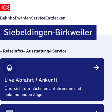
Bahnhof wählen
Service
Entdecken
Siebe
Siebeldingen-Birkweiler
Birkw
Reiseinfos
Ausstattung
Service
Reiseinfos
Live Abfahrt / Ankunft
Übersicht der nächsten abfahrenden und
ankommenden Züge