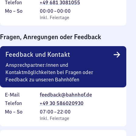
Telefon
+49 681 3081055
Montag
,
Von
Mo
–
So
00:00
–
00:00
bis
inkl. Feiertage
0
inkl. Feiertage
Sonntag
Uhr
bis
Fragen, Anregungen oder Feedback
0
Uhr
Feedback und Kontakt
Ansprechpartner:innen und
Kontaktmöglichkeiten bei Fragen oder
Feedback zu unseren Bahnhöfen
E-Mail
feedback@bahnhof.de
Telefon
+49 30 586020930
Montag
,
Von
Mo
–
So
07:00
–
22:00
bis
inkl. Feiertage
7
inkl. Feiertage
Sonntag
Uhr
bis