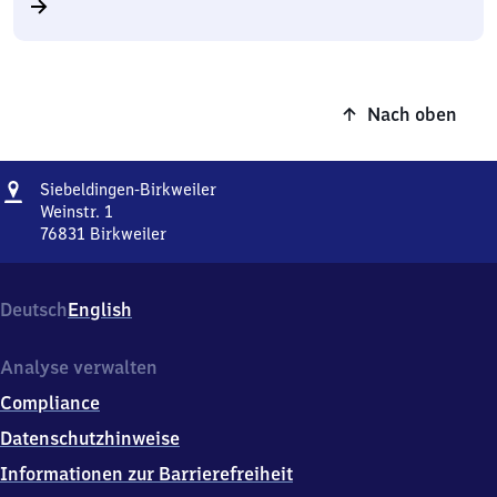
Nach oben
Adresse
Siebeldingen-
Siebeldingen-Birkweiler
Birkweiler
Weinstr. 1
76831
Birkweiler
Siebeldingen-
Birkweiler,
Weinstr.
Deutsch
English
1,
7
6
Analyse verwalten
8
Compliance
3
1
Datenschutzhinweise
Birkweiler
Informationen zur Barrierefreiheit