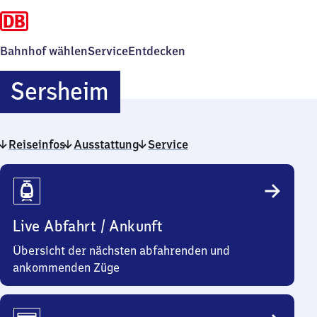
Bahnhof wählen
Service
Entdecken
Sersheim
Sersheim
Reiseinfos
Ausstattung
Service
Reiseinfos
Live Abfahrt / Ankunft
Übersicht der nächsten abfahrenden und
ankommenden Züge