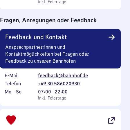
bis
inkl. Feiertage
0
inkl. Feiertage
Sonntag
Uhr
bis
Fragen, Anregungen oder Feedback
0
Uhr
Feedback und Kontakt
Ansprechpartner:innen und
Kontaktmöglichkeiten bei Fragen oder
Feedback zu unseren Bahnhöfen
E-Mail
feedback@bahnhof.de
Telefon
+49 30 586020930
Montag
,
Von
Mo
–
So
07:00
–
22:00
bis
inkl. Feiertage
7
inkl. Feiertage
Sonntag
Uhr
bis
22
Uhr