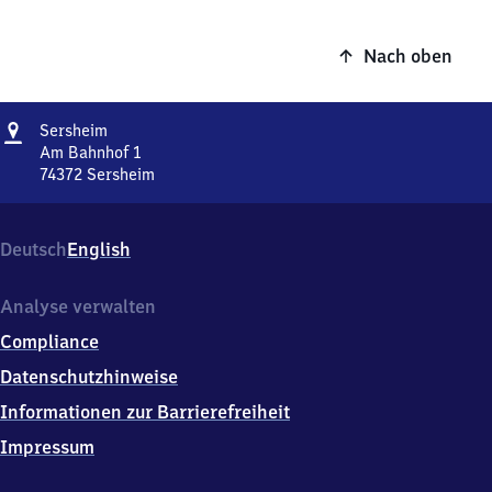
Nach oben
Adresse
Sersheim
Sersheim
Am Bahnhof 1
74372
Sersheim
Sersheim,
Am
Bahnhof
Deutsch
English
1,
7
4
Analyse verwalten
3
Compliance
7
2
Datenschutzhinweise
Sersheim
Informationen zur Barrierefreiheit
Impressum