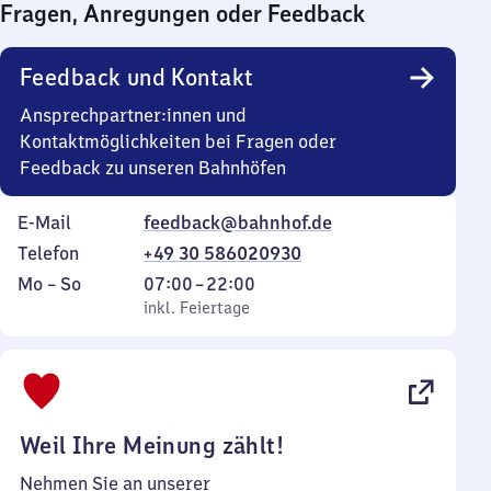
Fragen, Anregungen oder Feedback
0
Uhr
Feedback und Kontakt
Ansprechpartner:innen und
Kontaktmöglichkeiten bei Fragen oder
Feedback zu unseren Bahnhöfen
E-Mail
feedback@bahnhof.de
Telefon
+49 30 586020930
Montag
,
Von
Mo
–
So
07:00
–
22:00
bis
inkl. Feiertage
7
inkl. Feiertage
Sonntag
Uhr
bis
22
Uhr
Weil Ihre Meinung zählt!
Nehmen Sie an unserer