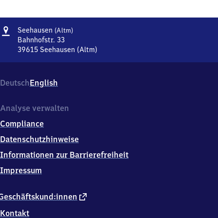
Adresse
Seehausen
Seehausen
(Altm)
(Altmark)
Bahnhofstr. 33
39615
Seehausen (Altm)
Seehausen
(Altmark),
Bahnhofstr.
Deutsch
English
33,
3
9
Analyse verwalten
6
Compliance
1
5
Datenschutzhinweise
Seehausen
Informationen zur Barrierefreiheit
(Altm)
Impressum
externer
Geschäftskund:innen
Link
Kontakt