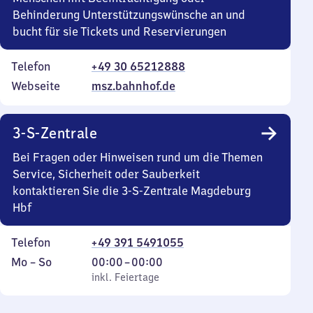
Behinderung Unterstützungswünsche an und
bucht für sie Tickets und Reservierungen
Telefon
+49 30 65212888
Webseite
msz.bahnhof.de
3-S-Zentrale
Bei Fragen oder Hinweisen rund um die Themen
Service, Sicherheit oder Sauberkeit
kontaktieren Sie die 3-S-Zentrale Magdeburg
Hbf
Telefon
+49 391 5491055
Montag
,
Von
Mo
–
So
00:00
–
00:00
bis
inkl. Feiertage
0
inkl. Feiertage
Sonntag
Uhr
bis