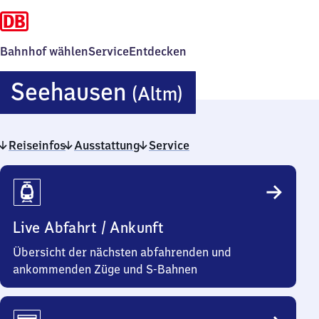
Bahnhof wählen
Service
Entdecken
Seehausen
Seehausen
(Altm)
(Altmark)
Reiseinfos
Ausstattung
Service
Reiseinfos
Live Abfahrt / Ankunft
Übersicht der nächsten abfahrenden und
ankommenden Züge und S-Bahnen