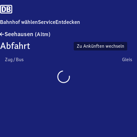
Bahnhof wählen
Service
Entdecken
Seehausen
Seehausen
(Altm)
(Altmark)
Abfahrt
Zu Ankünften wechseln
Zug / Bus
Gleis
Wird
geladen…