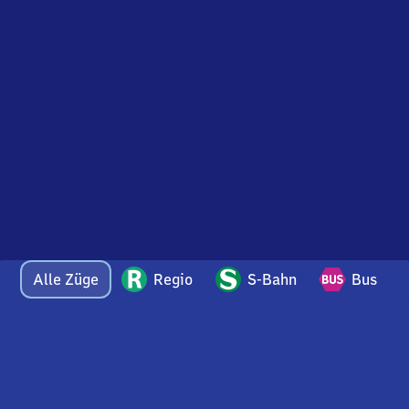
Alle Züge
Regio
S-Bahn
Bus
Bei Fragen oder Feedback zu dieser Abfahrtstafel
wenden Sie sich gerne per E-Mail an