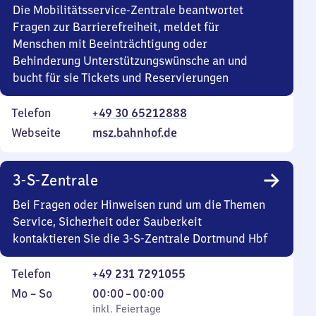
Die Mobilitätsservice-Zentrale beantwortet
Fragen zur Barrierefreiheit, meldet für
Menschen mit Beeinträchtigung oder
Behinderung Unterstützungswünsche an und
bucht für sie Tickets und Reservierungen
Telefon
+49 30 65212888
Webseite
msz.bahnhof.de
3-S-Zentrale
Bei Fragen oder Hinweisen rund um die Themen
Service, Sicherheit oder Sauberkeit
kontaktieren Sie die 3-S-Zentrale Dortmund Hbf
Telefon
+49 231 7291055
Montag
,
Von
Mo
–
So
00:00
–
00:00
bis
inkl. Feiertage
0
inkl. Feiertage