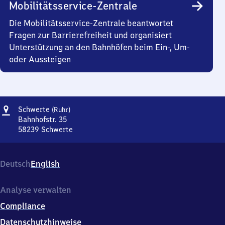
Mobilitätsservice-Zentrale
Die Mobilitätsservice-Zentrale beantwortet
Fragen zur Barrierefreiheit und organisiert
Unterstützung an den Bahnhöfen beim Ein-, Um-
oder Aussteigen
Adresse
Schwerte
Schwerte
(Ruhr)
(Ruhr)
Bahnhofstr. 35
58239
Schwerte
Schwerte
(Ruhr),
Bahnhofstr.
Deutsch
English
35,
5
8
Analyse verwalten
2
Compliance
3
9
Datenschutzhinweise