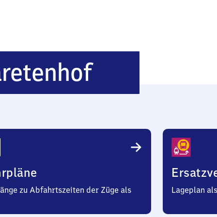
Schwerin-
retenhof
Margareten
hrpläne
Ersatzv
änge zu Abfahrtszeiten der Züge als
Lageplan al