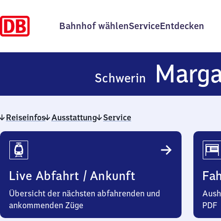
Bahnhof wählen
Service
Entdecken
Marga
Schwerin
Reiseinfos
Ausstattung
Service
Reiseinfos
Live Abfahrt / Ankunft
Fa
Übersicht der nächsten abfahrenden und
Aush
ankommenden Züge
PDF