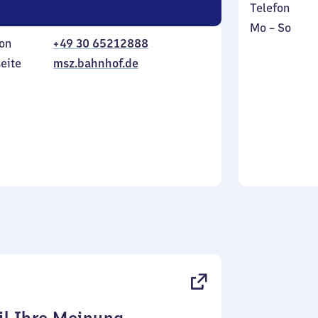
Telefon
Montag
,
Mo
–
So
on
+49 30 65212888
bis
inkl.
Sonntag
eite
msz.bahnhof.de