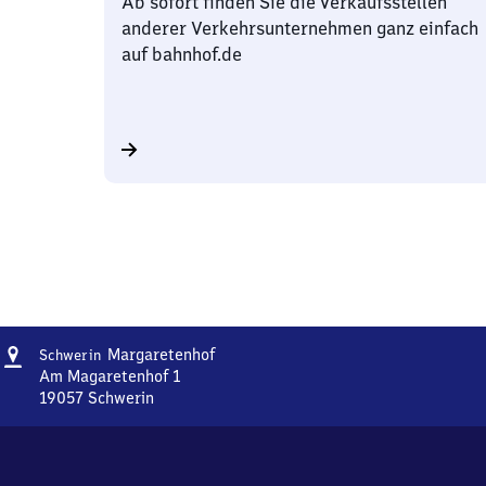
Ab sofort finden Sie die Verkaufsstellen
anderer Verkehrsunternehmen ganz einfach
auf bahnhof.de
Adresse
Schwerin-
Margaretenhof
Schwerin
Margaretenhof
Am Magaretenhof 1
19057
Schwerin
Schwerin-
Margaretenhof,
Am
Magaretenhof