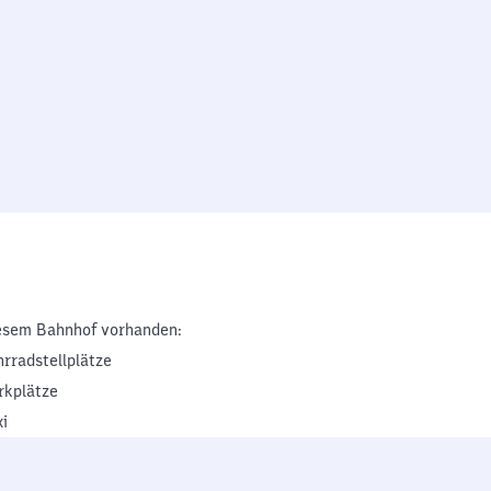
esem Bahnhof vorhanden:
hrradstellplätze
rkplätze
xi