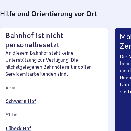
Hilfe und Orientierung vor Ort
Bahnhof ist nicht
Mob
personalbesetzt
Zen
An diesem Bahnhof steht keine
Die 
Unterstützung zur Verfügung. Die
bean
nächstgelegenen Bahnhöfe mit mobilen
meld
Servicemitarbeitenden sind:
Beei
Unte
4 km
sie 
Schwerin Hbf
51 km
Lübeck Hbf