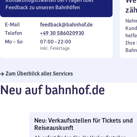
Wei
Kontaktmöglichkeiten bei Fragen oder
Feedback zu unseren Bahnhöfen
zäh
Nehm
E-Mail
feedback@bahnhof.de
Kund
Telefon
+49 30 586020930
helfe
Montag
,
Von
Mo
–
So
07:00
–
22:00
Ihre 
bis
inkl. Feiertage
7
inkl. Feiertage
Bahn
Sonntag
Uhr
bis
22
Zum Überblick aller Services
Uhr
Neu auf bahnhof.de
Neu: Verkaufsstellen für Tickets und
Reiseauskunft