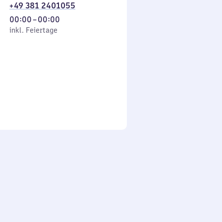
+49 381 2401055
Von
00:00
–
00:00
 Feiertage
0
inkl. Feiertage
Uhr
bis
0
Uhr