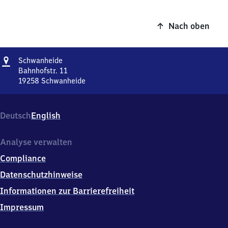
Nach oben
Adresse
Schwanheide
Schwanheide
Bahnhofstr. 11
19258
Schwanheide
Schwanheide,
Bahnhofstr.
11,
Deutsch
English
1
9
2
Analyse verwalten
5
Compliance
8
Schwanheide
Datenschutzhinweise
Informationen zur Barrierefreiheit
Impressum