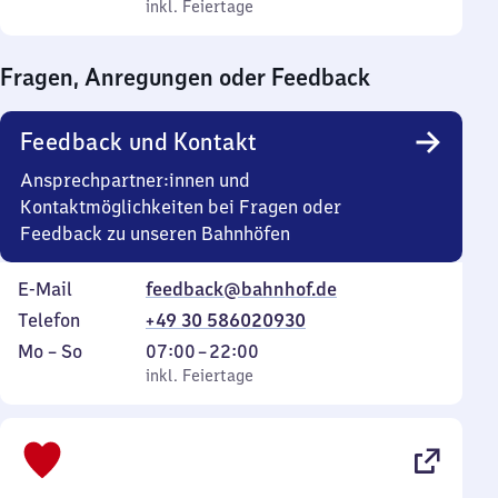
bis
inkl. Feiertage
0
inkl. Feiertage
Sonntag
Uhr
bis
Fragen, Anregungen oder Feedback
0
Uhr
Feedback und Kontakt
Ansprechpartner:innen und
Kontaktmöglichkeiten bei Fragen oder
Feedback zu unseren Bahnhöfen
E-Mail
feedback@bahnhof.de
Telefon
+49 30 586020930
Montag
,
Von
Mo
–
So
07:00
–
22:00
bis
inkl. Feiertage
7
inkl. Feiertage
Sonntag
Uhr
bis
22
Uhr