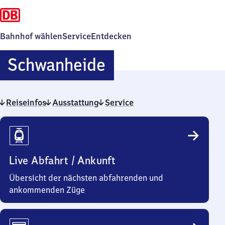
Bahnhof wählen
Service
Entdecken
Schwanheide
Schwanheide
Reiseinfos
Ausstattung
Service
Reiseinfos
Live Abfahrt / Ankunft
Übersicht der nächsten abfahrenden und
ankommenden Züge