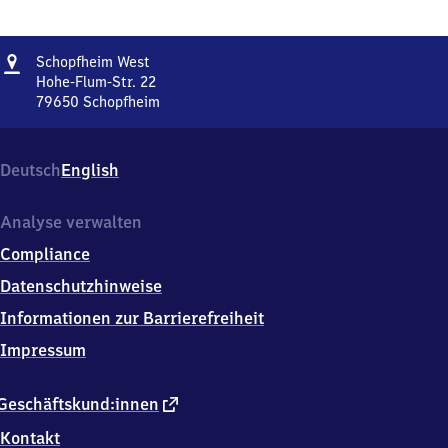
Adresse
Schopfheim
Schopfheim West
West
Hohe-Flum-Str. 22
79650
Schopfheim
Schopfheim
West,
Hohe-
Deutsch
English
Flum-
Str.
22,
Analyse verwalten
7
Compliance
9
6
Datenschutzhinweise
5
Informationen zur Barrierefreiheit
0
Schopfheim
Impressum
externer
Geschäftskund:innen
Link
Kontakt