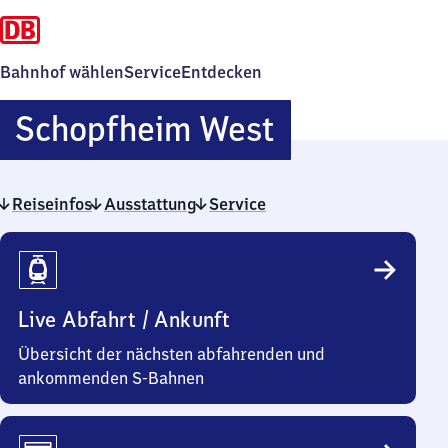
Bahnhof wählen
Service
Entdecken
Schopfhei
Schopfheim West
West
Reiseinfos
Ausstattung
Service
Reiseinfos
Live Abfahrt / Ankunft
Übersicht der nächsten abfahrenden und
ankommenden S-Bahnen