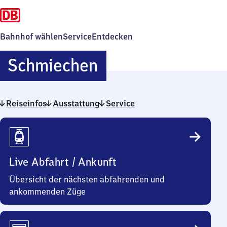
Bahnhof wählen
Service
Entdecken
Schmiechen
Schmiechen
Reiseinfos
Ausstattung
Service
Reiseinfos
Live Abfahrt / Ankunft
Übersicht der nächsten abfahrenden und
ankommenden Züge