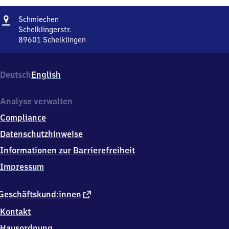
Adresse
Schmiechen
Schmiechen
Schelklingerstr.
89601
Schelklingen
Schmiechen,
Schelklingerstr.,
8
Deutsch
English
9
6
0
Analyse verwalten
1
Compliance
Schelklingen
Datenschutzhinweise
Informationen zur Barrierefreiheit
Impressum
externer
Geschäftskund:innen
Link
Kontakt
Hausordnung