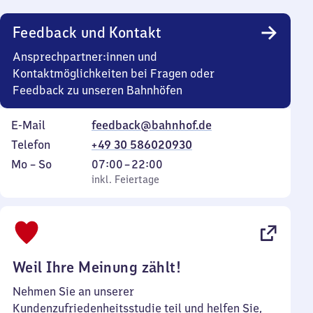
Uhr
Feedback und Kontakt
Ansprechpartner:innen und
Kontaktmöglichkeiten bei Fragen oder
Feedback zu unseren Bahnhöfen
E-Mail
feedback@bahnhof.de
Telefon
+49 30 586020930
Montag
,
Von
Mo
–
So
07:00
–
22:00
bis
inkl. Feiertage
7
inkl. Feiertage
Sonntag
Uhr
bis
22
Uhr
Weil Ihre Meinung zählt!
Nehmen Sie an unserer
Kundenzufriedenheitsstudie teil und helfen Sie,