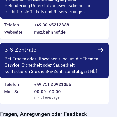
Behinderung Unterstützungswünsche an und
bucht für sie Tickets und Reservierungen
Telefon
+49 30 65212888
Webseite
msz.bahnhof.de
3-S-Zentrale
Bei Fragen oder Hinweisen rund um die Themen
Service, Sicherheit oder Sauberkeit
kontaktieren Sie die 3-S-Zentrale Stuttgart Hbf
Telefon
+49 711 20921055
Montag
,
Von
Mo
–
So
00:00
–
00:00
bis
inkl. Feiertage
0
inkl. Feiertage
Sonntag
Uhr
bis
Fragen, Anregungen oder Feedback
0