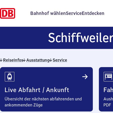
Bahnhof wählen
Service
Entdecken
Schiffweile
Reiseinfos
Ausstattung
Service
Reiseinfos
Live Abfahrt / Ankunft
Fa
Übersicht der nächsten abfahrenden und
Aush
ankommenden Züge
PDF