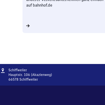
auf bahnhof.de
Adresse
Schiffweiler
Schiffweiler
Hauptstr. 106 (Akazienweg)
66578
Schiffweiler
Schiffweiler,
Hauptstr.
106
(Akazienweg),
6