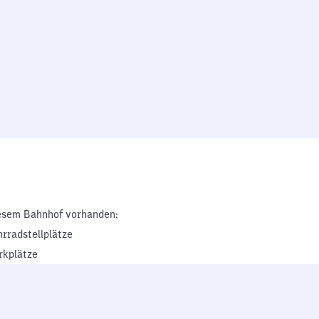
esem Bahnhof vorhanden:
hrradstellplätze
rkplätze