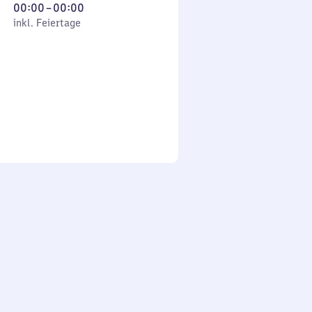
Von
00:00
–
00:00
 Feiertage
0
inkl. Feiertage
Uhr
bis
0
Uhr