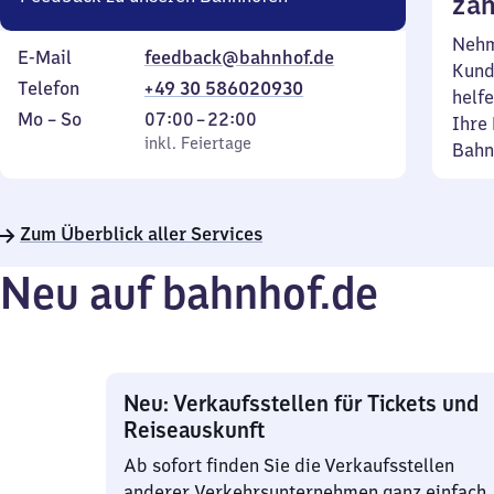
zäh
Nehm
E-Mail
feedback@bahnhof.de
Kund
Telefon
+49 30 586020930
helfe
Montag
,
Von
Mo
–
So
07:00
–
22:00
Ihre 
bis
inkl. Feiertage
7
inkl. Feiertage
Bahn
Sonntag
Uhr
bis
22
Zum Überblick aller Services
Uhr
Neu auf bahnhof.de
Neu: Verkaufsstellen für Tickets und
Reiseauskunft
Ab sofort finden Sie die Verkaufsstellen
anderer Verkehrsunternehmen ganz einfach