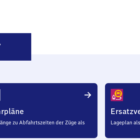
Schiffweiler
r
hrpläne
Ersatzv
änge zu Abfahrtszeiten der Züge als
Lageplan al