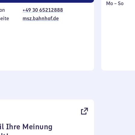
Montag
,
Mo
–
So
on
+49 30 65212888
bis
inkl.
Sonntag
eite
msz.bahnhof.de
l Ihre Meinung