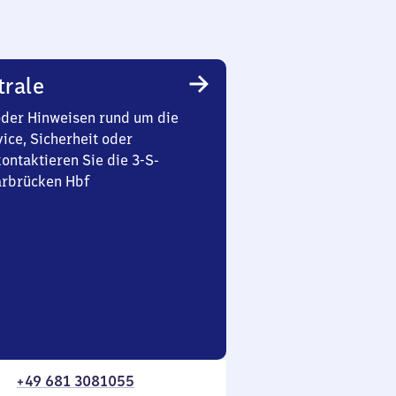
trale
oder Hinweisen rund um die
ice, Sicherheit oder
ontaktieren Sie die 3-S-
arbrücken Hbf
+49 681 3081055