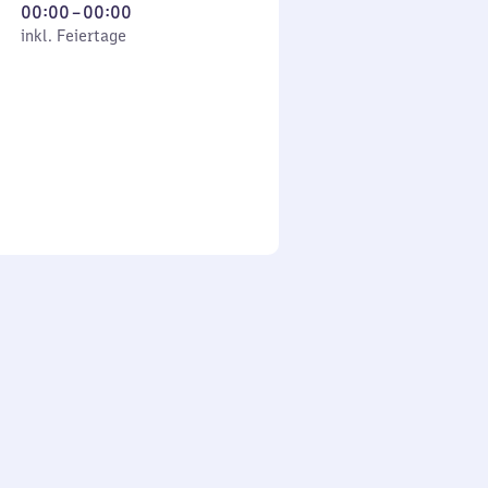
Von
00:00
–
00:00
 Feiertage
0
inkl. Feiertage
Uhr
bis
0
Uhr