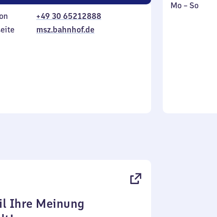
Montag
,
Mo
–
So
on
+49 30 65212888
bis
inkl.
Sonntag
eite
msz.bahnhof.de
l Ihre Meinung