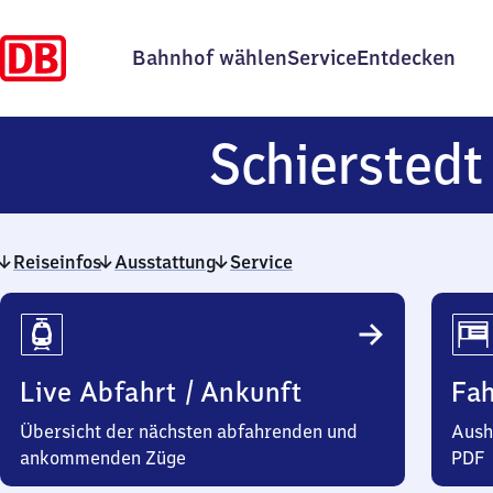
Bahnhof wählen
Service
Entdecken
Schierstedt
Reiseinfos
Ausstattung
Service
Reiseinfos
Live Abfahrt / Ankunft
Fa
Übersicht der nächsten abfahrenden und
Aush
ankommenden Züge
PDF