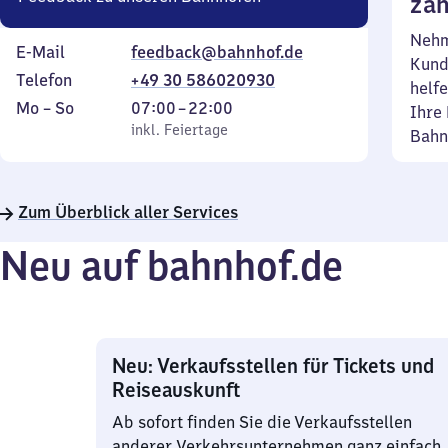
zäh
Nehm
E-Mail
feedback@bahnhof.de
Kund
Telefon
+49 30 586020930
helfe
Montag
,
Von
Mo
–
So
07:00
–
22:00
Ihre 
bis
inkl. Feiertage
7
inkl. Feiertage
Bahn
Sonntag
Uhr
bis
22
Zum Überblick aller Services
Uhr
Neu auf bahnhof.de
Neu: Verkaufsstellen für Tickets und
Reiseauskunft
Ab sofort finden Sie die Verkaufsstellen
anderer Verkehrsunternehmen ganz einfach