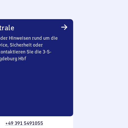
trale
oder Hinweisen rund um die
ice, Sicherheit oder
ontaktieren Sie die 3-S-
gdeburg Hbf
+49 391 5491055