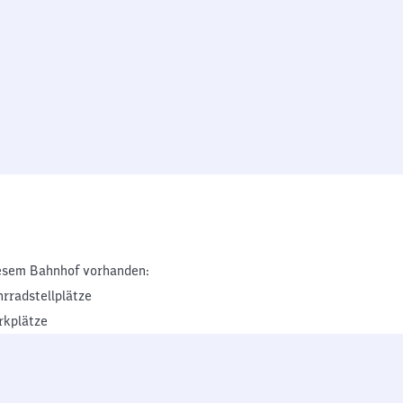
esem Bahnhof vorhanden:
hrradstellplätze
rkplätze