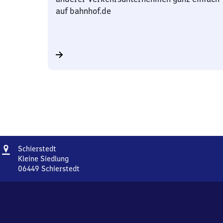
auf bahnhof.de
Adresse
Schierstedt
Schierstedt
Kleine Siedlung
06449
Schierstedt
Schierstedt,
Kleine
Siedlung,
0
6