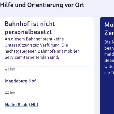
Hilfe und Orientierung vor Ort
Bahnhof ist nicht
Mob
personalbesetzt
Zen
An diesem Bahnhof steht keine
Die 
Unterstützung zur Verfügung. Die
bean
nächstgelegenen Bahnhöfe mit mobilen
meld
Servicemitarbeitenden sind:
Beei
Unte
43 km
sie 
Magdeburg Hbf
44 km
Halle (Saale) Hbf