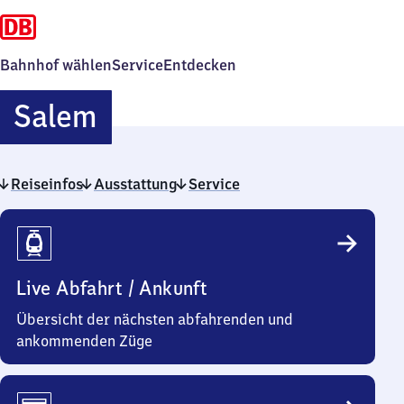
Bahnhof wählen
Service
Entdecken
Salem
Salem
Reiseinfos
Ausstattung
Service
Reiseinfos
Live Abfahrt / Ankunft
Übersicht der nächsten abfahrenden und
ankommenden Züge