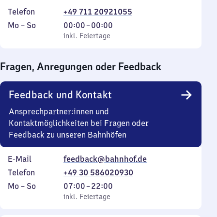
Telefon
+49 711 20921055
Montag
,
Von
Mo
–
So
00:00
–
00:00
bis
inkl. Feiertage
0
inkl. Feiertage
Sonntag
Uhr
bis
Fragen, Anregungen oder Feedback
0
Uhr
Feedback und Kontakt
Ansprechpartner:innen und
Kontaktmöglichkeiten bei Fragen oder
Feedback zu unseren Bahnhöfen
E-Mail
feedback@bahnhof.de
Telefon
+49 30 586020930
Montag
,
Von
Mo
–
So
07:00
–
22:00
bis
inkl. Feiertage
7
inkl. Feiertage
Sonntag
Uhr