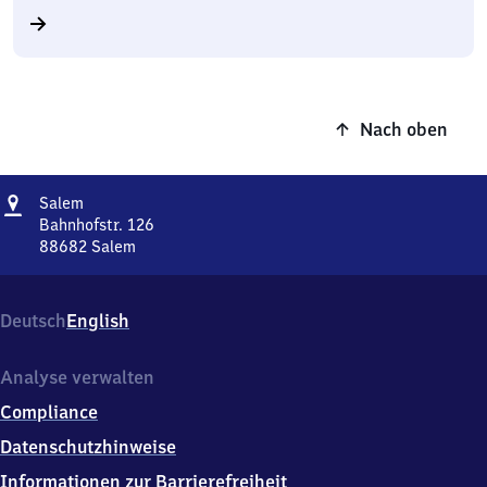
Nach oben
Adresse
Salem
Salem
Bahnhofstr. 126
88682
Salem
Salem,
Bahnhofstr.
126,
Deutsch
English
8
8
6
Analyse verwalten
8
Compliance
2
Salem
Datenschutzhinweise
Informationen zur Barrierefreiheit