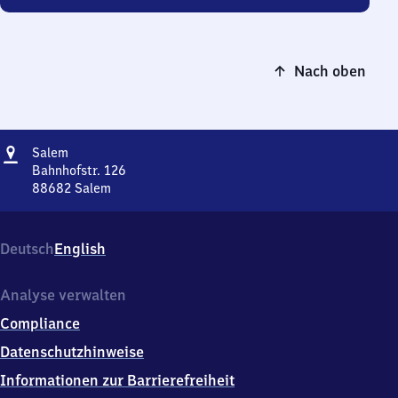
Nach oben
Adresse
Salem
Salem
Bahnhofstr. 126
88682
Salem
Salem,
Bahnhofstr.
126,
Deutsch
English
8
8
6
Analyse verwalten
8
Compliance
2
Salem
Datenschutzhinweise
Informationen zur Barrierefreiheit