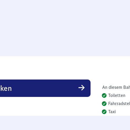
rken
An diesem Bah
Toiletten
Fahrradstel
Taxi