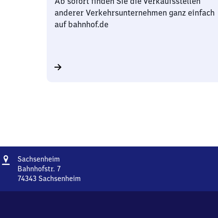
Ab sofort finden Sie die Verkaufsstellen
anderer Verkehrsunternehmen ganz einfach
auf bahnhof.de
Adresse
Sachsenheim
Sachsenheim
Bahnhofstr. 7
74343
Sachsenheim
Sachsenheim,
Bahnhofstr.
7,
7