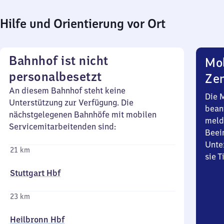
Hilfe und Orientierung vor Ort
Bahnhof ist nicht
Mob
personalbesetzt
Zen
An diesem Bahnhof steht keine
Die 
Unterstützung zur Verfügung. Die
bean
nächstgelegenen Bahnhöfe mit mobilen
meld
Servicemitarbeitenden sind:
Beei
Unte
21 km
sie 
Stuttgart Hbf
23 km
Heilbronn Hbf