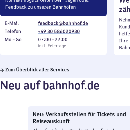
Wei
Kontaktmöglichkeiten bei Fragen oder
Feedback zu unseren Bahnhöfen
zäh
Nehm
E-Mail
feedback@bahnhof.de
Kund
Telefon
+49 30 586020930
helfe
Montag
,
Von
Mo
–
So
07:00
–
22:00
Ihre 
bis
inkl. Feiertage
7
inkl. Feiertage
Bahn
Sonntag
Uhr
bis
22
Zum Überblick aller Services
Uhr
Neu auf bahnhof.de
Neu: Verkaufsstellen für Tickets und
Reiseauskunft