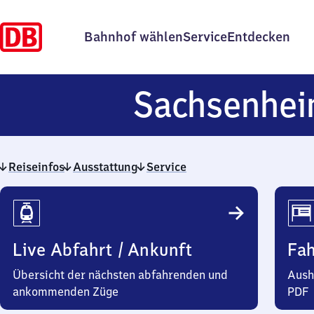
Bahnhof wählen
Service
Entdecken
Sachsenhe
Reiseinfos
Ausstattung
Service
Reiseinfos
Live Abfahrt / Ankunft
Fa
Übersicht der nächsten abfahrenden und
Aush
ankommenden Züge
PDF