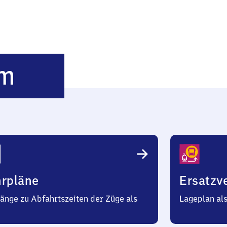
Sachsenheim
im
hrpläne
Ersatzv
änge zu Abfahrtszeiten der Züge als
Lageplan al