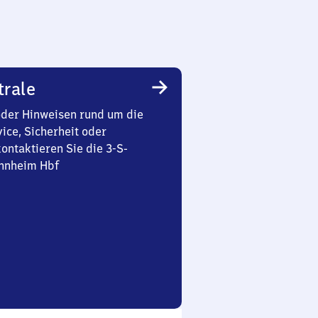
trale
oder Hinweisen rund um die
ice, Sicherheit oder
ontaktieren Sie die 3-S-
nnheim Hbf