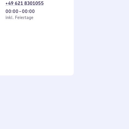
+49 621 8301055
Von
00:00
–
00:00
 Feiertage
0
inkl. Feiertage
Uhr
bis
0
Uhr