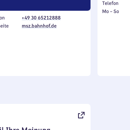
Telefon
Montag
,
Mo
–
So
on
+49 30 65212888
bis
inkl.
Sonntag
eite
msz.bahnhof.de