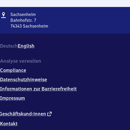
Adresse
Sachsenheim
Sachsenheim
Bahnhofstr. 7
74343
Sachsenheim
Sachsenheim,
Bahnhofstr.
7,
Deutsch
English
7
4
3
Analyse verwalten
4
Compliance
3
Sachsenheim
Datenschutzhinweise
Informationen zur Barrierefreiheit
Impressum
externer
Geschäftskund:innen
Link
Kontakt