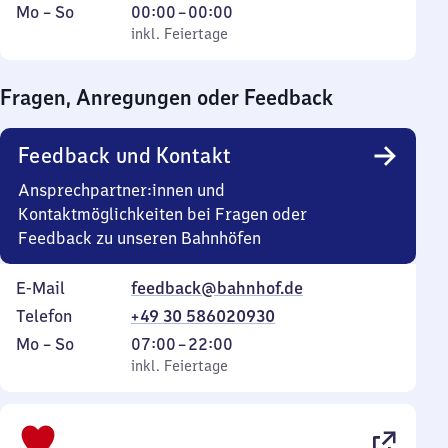
Montag
,
Von
Mo
–
So
00:00
–
00:00
bis
inkl. Feiertage
0
inkl. Feiertage
Sonntag
Uhr
bis
Fragen, Anregungen oder Feedback
0
Uhr
Feedback und Kontakt
Ansprechpartner:innen und
Kontaktmöglichkeiten bei Fragen oder
Feedback zu unseren Bahnhöfen
E-Mail
feedback@bahnhof.de
Telefon
+49 30 586020930
Montag
,
Von
Mo
–
So
07:00
–
22:00
bis
inkl. Feiertage
7
inkl. Feiertage
Sonntag
Uhr
bis
22