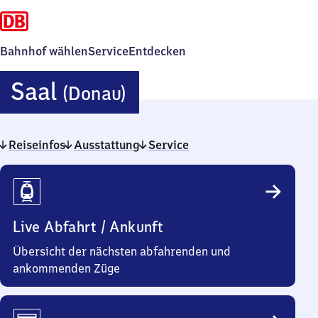
Bahnhof wählen
Service
Entdecken
Saal
Saal
(Donau)
(Donau)
Reiseinfos
Ausstattung
Service
Reiseinfos
Live Abfahrt / Ankunft
Übersicht der nächsten abfahrenden und
ankommenden Züge