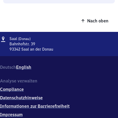
Nach oben
Adresse
Saal
Saal
(Donau)
(Donau)
Bahnhofstr. 39
93342
Saal an der Donau
Saal
(Donau),
Bahnhofstr.
Deutsch
English
39,
9
3
Analyse verwalten
3
Compliance
4
2
Datenschutzhinweise
Saal
Informationen zur Barrierefreiheit
an
der
Impressum
Donau