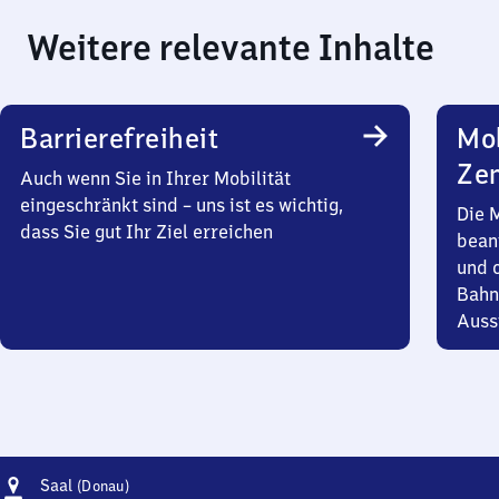
Weitere relevante Inhalte
Barrierefreiheit
Mob
Zen
Auch wenn Sie in Ihrer Mobilität
eingeschränkt sind – uns ist es wichtig,
Die 
dass Sie gut Ihr Ziel erreichen
bean
und 
Bahn
Auss
Adresse
Saal
Saal
(Donau)