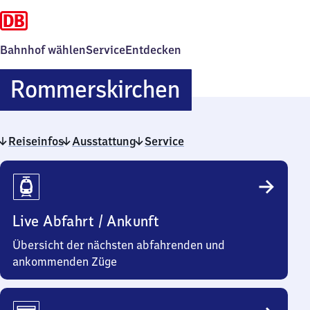
Bahnhof wählen
Service
Entdecken
Rommerskir
Rommerskirchen
Reiseinfos
Ausstattung
Service
Reiseinfos
Live Abfahrt / Ankunft
Übersicht der nächsten abfahrenden und
ankommenden Züge