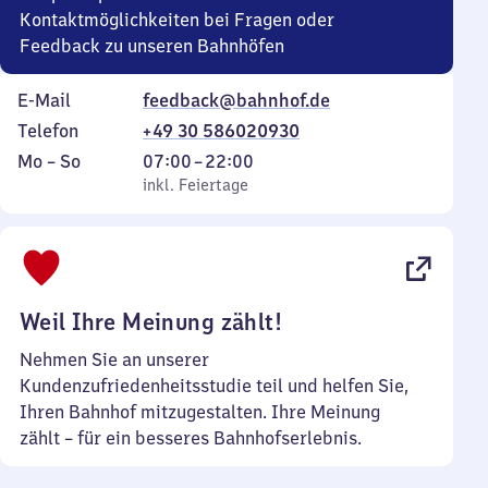
Kontaktmöglichkeiten bei Fragen oder
Feedback zu unseren Bahnhöfen
E-Mail
feedback@bahnhof.de
Telefon
+49 30 586020930
Montag
,
Von
Mo
–
So
07:00
–
22:00
bis
inkl. Feiertage
7
inkl. Feiertage
Sonntag
Uhr
bis
22
Uhr
Weil Ihre Meinung zählt!
Nehmen Sie an unserer
Kundenzufriedenheitsstudie teil und helfen Sie,
Ihren Bahnhof mitzugestalten. Ihre Meinung
zählt – für ein besseres Bahnhofserlebnis.