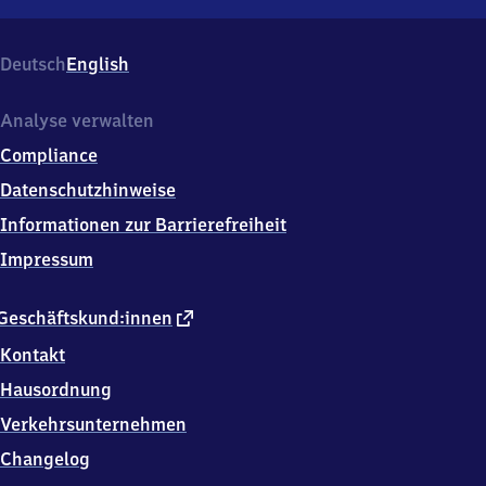
Rommerskirchen,
Bahnhofsvorplatz
1,
Deutsch
English
4
1
5
Analyse verwalten
6
Compliance
9
Rommerskirchen
Datenschutzhinweise
Informationen zur Barrierefreiheit
Impressum
externer
Geschäftskund:innen
Link
Kontakt
Hausordnung
Verkehrsunternehmen
Changelog