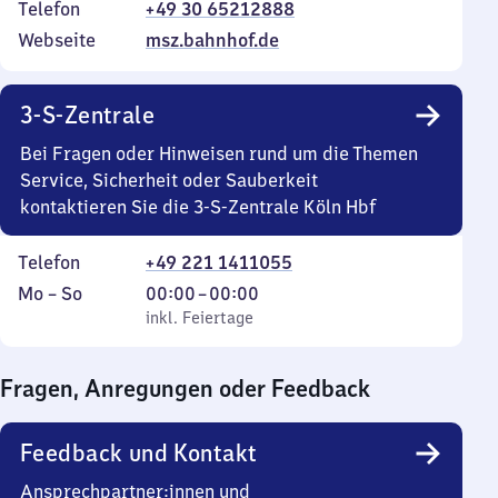
Telefon
+49 30 65212888
Webseite
msz.bahnhof.de
3-S-Zentrale
Bei Fragen oder Hinweisen rund um die Themen
Service, Sicherheit oder Sauberkeit
kontaktieren Sie die 3-S-Zentrale Köln Hbf
Telefon
+49 221 1411055
Montag
,
Von
Mo
–
So
00:00
–
00:00
bis
inkl. Feiertage
0
inkl. Feiertage
Sonntag
Uhr
bis
Fragen, Anregungen oder Feedback
0
Uhr
Feedback und Kontakt
Ansprechpartner:innen und