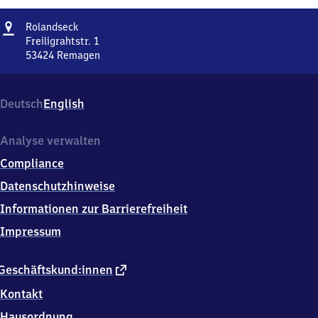
Adresse
Rolandseck
Rolandseck
Freiligrahtstr. 1
53424
Remagen
Rolandseck,
Freiligrahtstr.
1,
Deutsch
English
5
3
4
Analyse verwalten
2
Compliance
4
Remagen
Datenschutzhinweise
Informationen zur Barrierefreiheit
Impressum
externer
Geschäftskund:innen
Link
Kontakt
Hausordnung