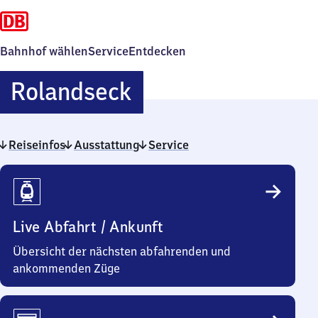
Bahnhof wählen
Service
Entdecken
Rolandseck
Rolandseck
Reiseinfos
Ausstattung
Service
Reiseinfos
Live Abfahrt / Ankunft
Übersicht der nächsten abfahrenden und
ankommenden Züge