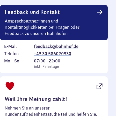
Uhr
Feedback und Kontakt
Ansprechpartner:innen und
Kontaktmöglichkeiten bei Fragen oder
Feedback zu unseren Bahnhöfen
E-Mail
feedback@bahnhof.de
Telefon
+49 30 586020930
Montag
,
Von
Mo
–
So
07:00
–
22:00
bis
inkl. Feiertage
7
inkl. Feiertage
Sonntag
Uhr
bis
22
Uhr
Weil Ihre Meinung zählt!
Nehmen Sie an unserer
Kundenzufriedenheitsstudie teil und helfen Sie,