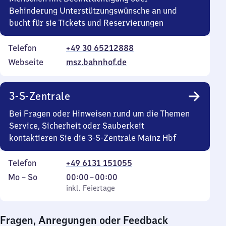
Behinderung Unterstützungswünsche an und
bucht für sie Tickets und Reservierungen
Telefon
+49 30 65212888
Webseite
msz.bahnhof.de
3-S-Zentrale
Bei Fragen oder Hinweisen rund um die Themen
Service, Sicherheit oder Sauberkeit
kontaktieren Sie die 3-S-Zentrale Mainz Hbf
Telefon
+49 6131 151055
Montag
,
Von
Mo
–
So
00:00
–
00:00
bis
inkl. Feiertage
0
inkl. Feiertage
Sonntag
Uhr
bis
Fragen, Anregungen oder Feedback
0