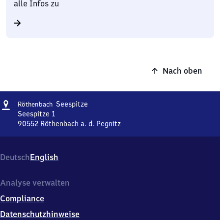
alle Infos zu
Nach oben
Adresse
Röthenbach-
Seespitze
Röthenbach
Seespitze
Seespitze 1
90552
Röthenbach a. d. Pegnitz
Röthenbach-
Seespitze,
Seespitze
Deutsch
English
1,
9
0
Analyse verwalten
5
Compliance
5
2
Datenschutzhinweise