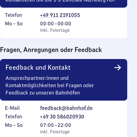
Telefon
+49 911 2191055
Montag
,
Von
Mo
–
So
00:00
–
00:00
bis
inkl. Feiertage
0
inkl. Feiertage
Sonntag
Uhr
bis
Fragen, Anregungen oder Feedback
0
Uhr
Feedback und Kontakt
Ansprechpartner:innen und
Kontaktmöglichkeiten bei Fragen oder
Feedback zu unseren Bahnhöfen
E-Mail
feedback@bahnhof.de
Telefon
+49 30 586020930
Montag
,
Von
Mo
–
So
07:00
–
22:00
bis
inkl. Feiertage
7
inkl. Feiertage