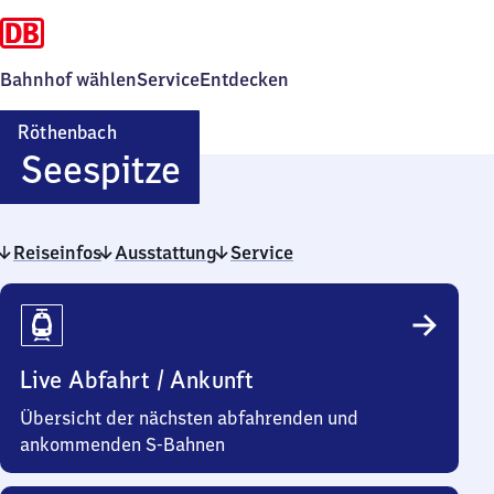
Bahnhof wählen
Service
Entdecken
Röthenbach
Röthenbach-
Seespitze
Seespitze
Reiseinfos
Ausstattung
Service
Reiseinfos
Live Abfahrt / Ankunft
Übersicht der nächsten abfahrenden und
ankommenden S-Bahnen