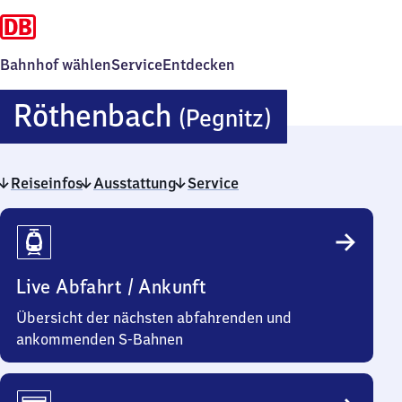
Bahnhof wählen
Service
Entdecken
Röthenba
Röthenbach
(Pegnitz)
(Pegnitz)
Reiseinfos
Ausstattung
Service
Reiseinfos
Live Abfahrt / Ankunft
Übersicht der nächsten abfahrenden und
ankommenden S-Bahnen