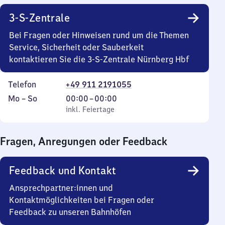
3-S-Zentrale
Bei Fragen oder Hinweisen rund um die Themen
Service, Sicherheit oder Sauberkeit
kontaktieren Sie die 3-S-Zentrale Nürnberg Hbf
Telefon
+49 911 2191055
Montag
,
Von
Mo
–
So
00:00
–
00:00
bis
inkl. Feiertage
0
inkl. Feiertage
Sonntag
Uhr
bis
Fragen, Anregungen oder Feedback
0
Uhr
Feedback und Kontakt
Ansprechpartner:innen und
Kontaktmöglichkeiten bei Fragen oder
Feedback zu unseren Bahnhöfen