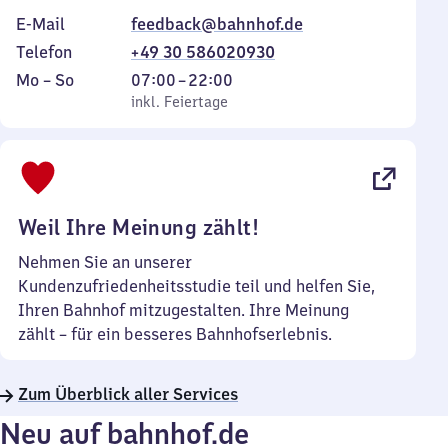
E-Mail
feedback@bahnhof.de
Telefon
+49 30 586020930
Montag
,
Von
Mo
–
So
07:00
–
22:00
bis
inkl. Feiertage
7
inkl. Feiertage
Sonntag
Uhr
bis
22
Uhr
Weil Ihre Meinung zählt!
Nehmen Sie an unserer
Kundenzufriedenheitsstudie teil und helfen Sie,
Ihren Bahnhof mitzugestalten. Ihre Meinung
zählt – für ein besseres Bahnhofserlebnis.
Zum Überblick aller Services
Neu auf bahnhof.de