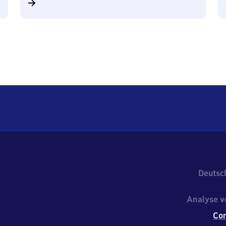
Deutsc
Analyse v
Co