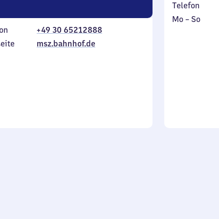
Telefon
Montag
,
Mo
–
So
on
+49 30 65212888
bis
inkl.
Sonntag
eite
msz.bahnhof.de