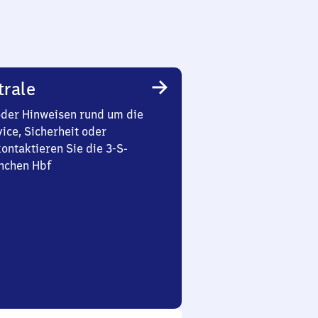
trale
oder Hinweisen rund um die
ice, Sicherheit oder
ontaktieren Sie die 3-S-
nchen Hbf