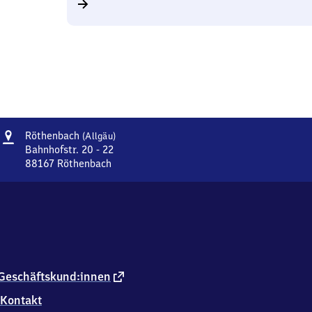
Adresse
Röthenbach
Röthenbach
(Allgäu)
(Allgäu)
Bahnhofstr. 20 - 22
88167
Röthenbach
Röthenbach
(Allgäu),
Bahnhofstr.
20
-
22,
8
8
externer
Geschäftskund:innen
1
Link
Kontakt
6