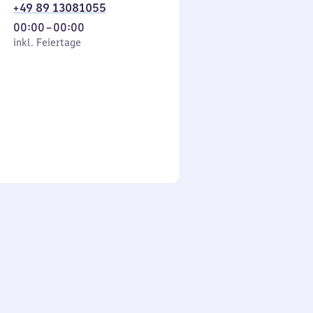
+49 89 13081055
Von
00:00
–
00:00
 Feiertage
0
inkl. Feiertage
Uhr
bis
0
Uhr