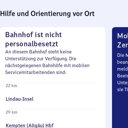
Hilfe und Orientierung vor Ort
Bahnhof ist nicht
Mob
personalbesetzt
Zen
An diesem Bahnhof steht keine
Die 
Unterstützung zur Verfügung. Die
bean
nächstgelegenen Bahnhöfe mit mobilen
meld
Servicemitarbeitenden sind:
Beei
Unte
22 km
sie 
Lindau-Insel
29 km
Kempten (Allgäu) Hbf