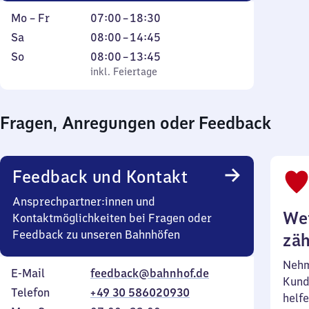
Montag
Von
Mo
–
Fr
07:00
–
18:30
bis
7
Samstag
Von
Sa
08:00
–
14:45
Freitag
Uhr
8
Sonntag
,
Von
So
08:00
–
13:45
bis
Uhr
inkl. Feiertage
8
inkl. Feiertage
18
bis
Uhr
Uhr
14
bis
30
Fragen, Anregungen oder Feedback
Uhr
13
45
Uhr
45
Feedback und Kontakt
Ansprechpartner:innen und
Wei
Kontaktmöglichkeiten bei Fragen oder
Feedback zu unseren Bahnhöfen
zäh
Nehm
E-Mail
feedback@bahnhof.de
Kund
Telefon
+49 30 586020930
helfe