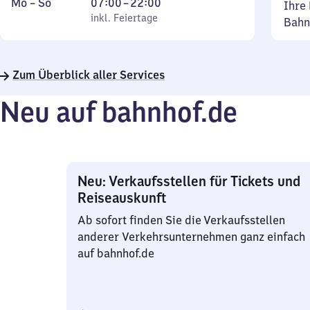
Montag
,
Von
Mo
–
So
07:00
–
22:00
Ihre 
bis
inkl. Feiertage
7
inkl. Feiertage
Bahn
Sonntag
Uhr
bis
22
Zum Überblick aller Services
Uhr
Neu auf bahnhof.de
Neu: Verkaufsstellen für Tickets und
Reiseauskunft
Ab sofort finden Sie die Verkaufsstellen
anderer Verkehrsunternehmen ganz einfach
auf bahnhof.de