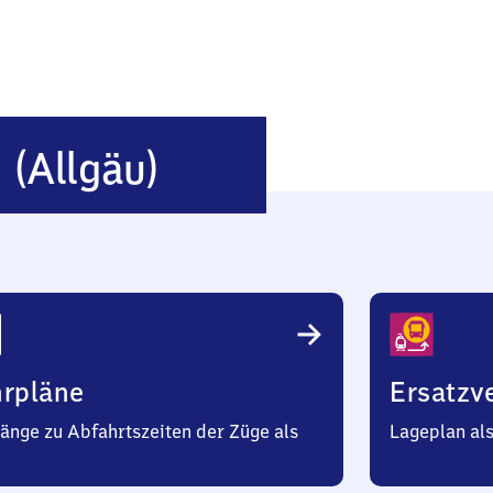
Röthenbach
h
(Allgäu)
(Allgäu)
hrpläne
Ersatzv
änge zu Abfahrtszeiten der Züge als
Lageplan al