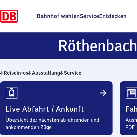
Bahnhof wählen
Service
Entdecken
Röthenbac
Reiseinfos
Ausstattung
Service
Reiseinfos
Live Abfahrt / Ankunft
Fa
Übersicht der nächsten abfahrenden und
Aush
ankommenden Züge
PDF