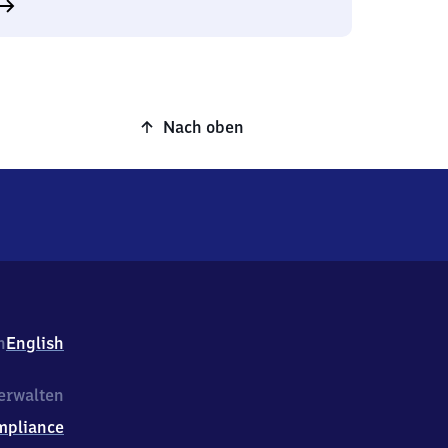
Nach oben
h
English
erwalten
mpliance