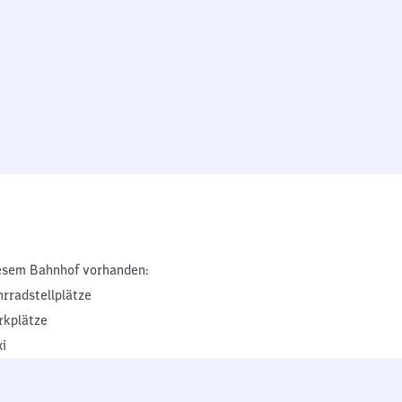
esem Bahnhof vorhanden:
hrradstellplätze
rkplätze
xi