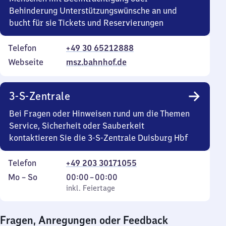
Behinderung Unterstützungswünsche an und
bucht für sie Tickets und Reservierungen
Telefon
+49 30 65212888
Webseite
msz.bahnhof.de
3-S-Zentrale
Bei Fragen oder Hinweisen rund um die Themen
Service, Sicherheit oder Sauberkeit
kontaktieren Sie die 3-S-Zentrale Duisburg Hbf
Telefon
+49 203 30171055
Montag
,
Von
Mo
–
So
00:00
–
00:00
bis
inkl. Feiertage
0
inkl. Feiertage
Sonntag
Uhr
bis
Fragen, Anregungen oder Feedback
0