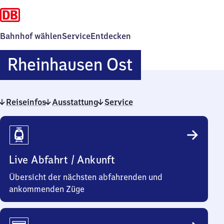
Bahnhof wählen
Service
Entdecken
Rheinhause
Rheinhausen Ost
Ost
Reiseinfos
Ausstattung
Service
Reiseinfos
Live Abfahrt / Ankunft
Übersicht der nächsten abfahrenden und
ankommenden Züge