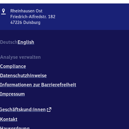
Adresse
Rheinhausen
Rheinhausen Ost
Ost
Friedrich-Alfredstr. 182
47226
Duisburg
Rheinhausen
Ost,
Friedrich-
Deutsch
English
Alfredstr.
182,
4
Analyse verwalten
7
Compliance
2
2
Datenschutzhinweise
6
Informationen zur Barrierefreiheit
Duisburg
Impressum
externer
Geschäftskund:innen
Link
Kontakt
Hausordnung