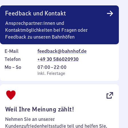
Uhr
Feedback und Kontakt
Ansprechpartner:innen und
Kontaktmöglichkeiten bei Fragen oder
Feedback zu unseren Bahnhöfen
E-Mail
feedback@bahnhof.de
Telefon
+49 30 586020930
Montag
,
Von
Mo
–
So
07:00
–
22:00
bis
inkl. Feiertage
7
inkl. Feiertage
Sonntag
Uhr
bis
22
Uhr
Weil Ihre Meinung zählt!
Nehmen Sie an unserer
Kundenzufriedenheitsstudie teil und helfen Sie,