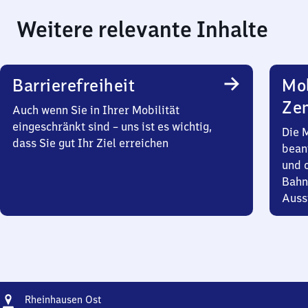
Weitere relevante Inhalte
Barrierefreiheit
Mob
Zen
Auch wenn Sie in Ihrer Mobilität
eingeschränkt sind – uns ist es wichtig,
Die 
dass Sie gut Ihr Ziel erreichen
bean
und 
Bahn
Auss
Adresse
Rheinhausen
Rheinhausen Ost