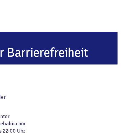
n Ost
r Barrierefreiheit
der
unter
ebahn.com
.
s 22:00 Uhr