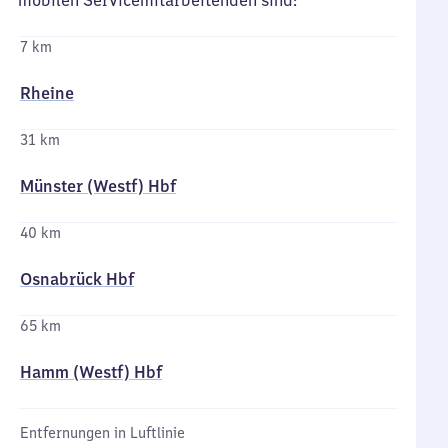
mobilen Servicemitarbeitenden sind:
7 km
Rheine
31 km
Münster (Westf) Hbf
40 km
Osnabrück Hbf
65 km
Hamm (Westf) Hbf
Entfernungen in Luftlinie