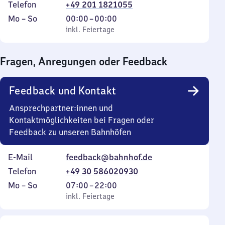
Telefon
+49 201 1821055
Montag
,
Von
Mo
–
So
00:00
–
00:00
bis
inkl. Feiertage
0
inkl. Feiertage
Sonntag
Uhr
bis
Fragen, Anregungen oder Feedback
0
Uhr
Feedback und Kontakt
Ansprechpartner:innen und
Kontaktmöglichkeiten bei Fragen oder
Feedback zu unseren Bahnhöfen
E-Mail
feedback@bahnhof.de
Telefon
+49 30 586020930
Montag
,
Von
Mo
–
So
07:00
–
22:00
bis
inkl. Feiertage
7
inkl. Feiertage
Sonntag
Uhr
bis