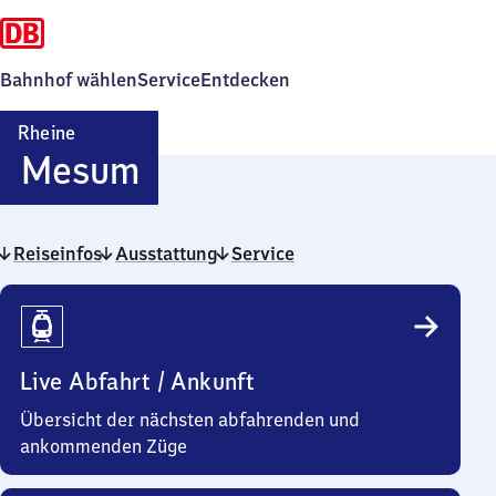
Bahnhof wählen
Service
Entdecken
Rheine
Rheine-
Mesum
Mesum
Reiseinfos
Ausstattung
Service
Reiseinfos
Live Abfahrt / Ankunft
Übersicht der nächsten abfahrenden und
ankommenden Züge