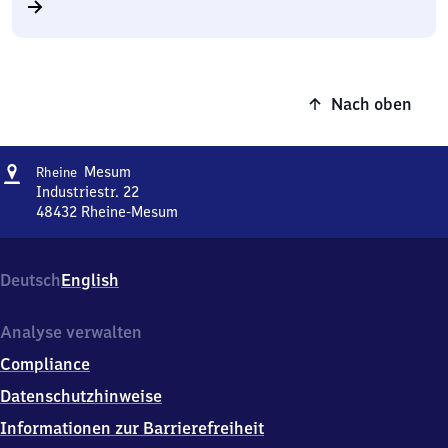
Nach oben
Adresse
Rheine-
Mesum
Rheine
Mesum
Industriestr. 22
48432
Rheine-Mesum
Rheine-
Mesum,
Industriestr.
Deutsch
English
22,
4
8
Analyse verwalten
4
Compliance
3
2
Datenschutzhinweise
Rheine-
Informationen zur Barrierefreiheit
Mesum