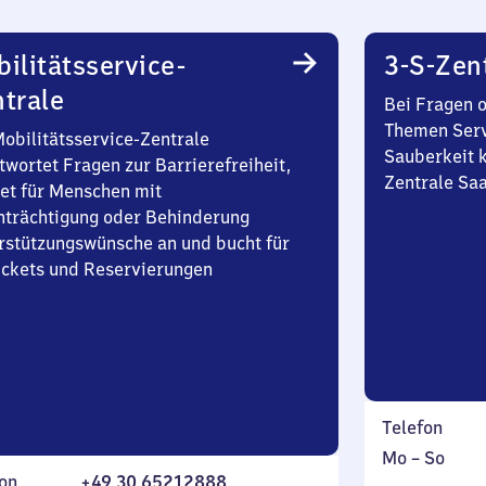
ilitätsservice-
3-S-Zen
trale
Bei Fragen 
Themen Serv
Mobilitätsservice-Zentrale
Sauberkeit k
twortet Fragen zur Barrierefreiheit,
Zentrale Sa
et für Menschen mit
nträchtigung oder Behinderung
rstützungswünsche an und bucht für
Tickets und Reservierungen
Telefon
Montag
,
Mo
–
So
on
+49 30 65212888
bis
inkl.