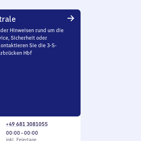
trale
oder Hinweisen rund um die
ice, Sicherheit oder
ontaktieren Sie die 3-S-
arbrücken Hbf
+49 681 3081055
Von
00:00
–
00:00
 Feiertage
0
inkl. Feiertage