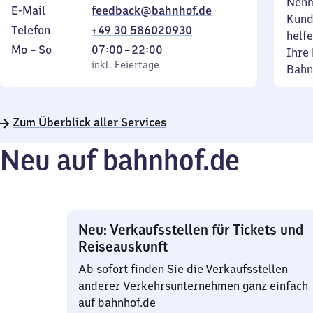
Nehm
E-Mail
feedback@bahnhof.de
Kund
Telefon
+49 30 586020930
helfe
Montag
,
Von
Mo
–
So
07:00
–
22:00
Ihre 
bis
inkl. Feiertage
7
inkl. Feiertage
Bahn
Sonntag
Uhr
bis
22
Zum Überblick aller Services
Uhr
Neu auf bahnhof.de
Neu: Verkaufsstellen für Tickets und
Reiseauskunft
Ab sofort finden Sie die Verkaufsstellen
anderer Verkehrsunternehmen ganz einfach
auf bahnhof.de