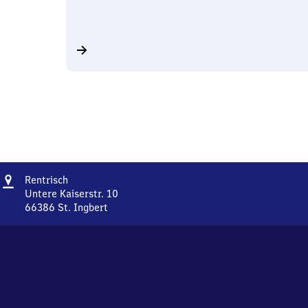
Adresse
Rentrisch
Rentrisch
Untere Kaiserstr. 10
66386
St. Ingbert
Rentrisch,
Untere
Kaiserstr.
10,
6
6
3