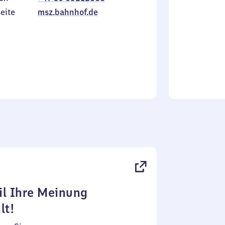
Sonntag
eite
msz.bahnhof.de
l Ihre Meinung
lt!