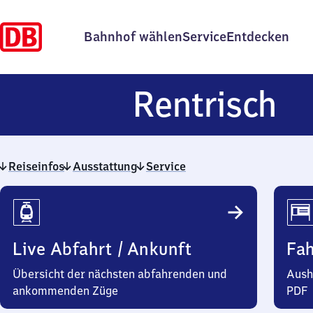
Bahnhof wählen
Service
Entdecken
Re
Rentrisch
Reiseinfos
Ausstattung
Service
Reiseinfos
Live Abfahrt / Ankunft
Fa
Übersicht der nächsten abfahrenden und
Aush
ankommenden Züge
PDF