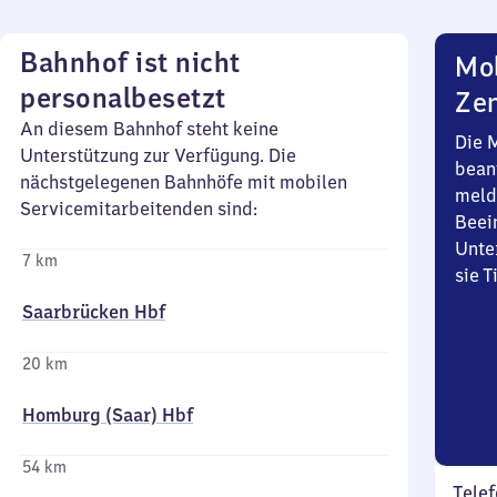
Bahnhof ist nicht
Mob
personalbesetzt
Zen
An diesem Bahnhof steht keine
Die 
Unterstützung zur Verfügung. Die
bean
nächstgelegenen Bahnhöfe mit mobilen
meld
Servicemitarbeitenden sind:
Beei
Unte
7 km
sie 
Saarbrücken Hbf
20 km
Homburg (Saar) Hbf
54 km
Telef