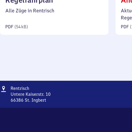
Regelfahrplan
Än
54
Alle Züge in Rentrisch
Aktu
Kilobyte)
Rege
PDF
(
54 kB
)
PDF
(
Adresse
Rentrisch
Rentrisch
Untere Kaiserstr. 10
66386
St. Ingbert
Rentrisch,
Untere
Kaiserstr.
10,
6