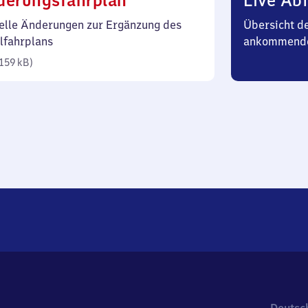
derungsfahrplan
Live Abf
159
elle Änderungen zur Ergänzung des
Übersicht d
Kilobyte)
lfahrplans
ankommend
159 kB
)