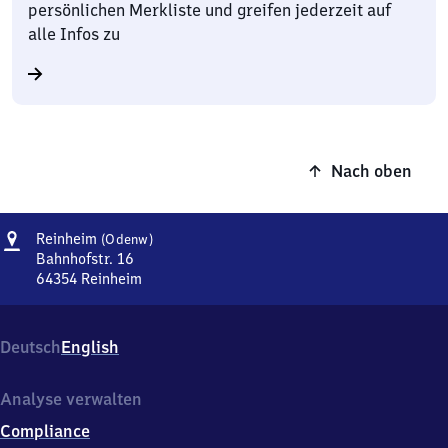
persönlichen Merkliste und greifen jederzeit auf
alle Infos zu
Nach oben
Adresse
Reinheim
Reinheim
(Odenw)
(Odenwald)
Bahnhofstr. 16
64354
Reinheim
Reinheim
(Odenwald),
Bahnhofstr.
Deutsch
English
16,
6
4
Analyse verwalten
3
Compliance
5