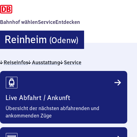
Bahnhof wählen
Service
Entdecken
Reinheim
Reinheim
(Odenw)
(Odenwald)
Reiseinfos
Ausstattung
Service
Reiseinfos
Live Abfahrt / Ankunft
Übersicht der nächsten abfahrenden und
ankommenden Züge