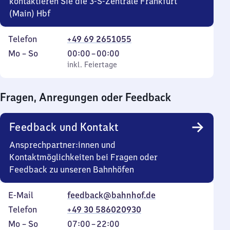
kontaktieren Sie die 3-S-Zentrale Frankfurt
(Main) Hbf
Telefon
+49 69 2651055
Montag
,
Von
Mo
–
So
00:00
–
00:00
bis
inkl. Feiertage
0
inkl. Feiertage
Sonntag
Uhr
bis
Fragen, Anregungen oder Feedback
0
Uhr
Feedback und Kontakt
Ansprechpartner:innen und
Kontaktmöglichkeiten bei Fragen oder
Feedback zu unseren Bahnhöfen
E-Mail
feedback@bahnhof.de
Telefon
+49 30 586020930
Montag
,
Von
Mo
–
So
07:00
–
22:00