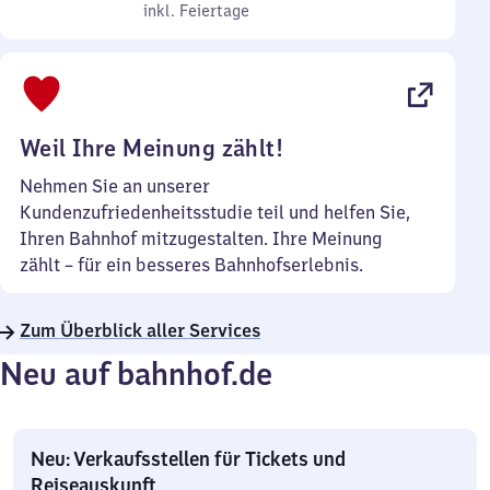
bis
inkl. Feiertage
7
inkl. Feiertage
Sonntag
Uhr
bis
22
Uhr
Weil Ihre Meinung zählt!
Nehmen Sie an unserer
Kundenzufriedenheitsstudie teil und helfen Sie,
Ihren Bahnhof mitzugestalten. Ihre Meinung
zählt – für ein besseres Bahnhofserlebnis.
Zum Überblick aller Services
Neu auf bahnhof.de
Neu: Verkaufsstellen für Tickets und
Reiseauskunft