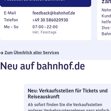
zäh
Nehm
E-Mail
feedback@bahnhof.de
Kund
Telefon
+49 30 586020930
helfe
Montag
,
Von
Mo
–
So
07:00
–
22:00
Ihre 
bis
inkl. Feiertage
7
inkl. Feiertage
Bahn
Sonntag
Uhr
bis
22
Zum Überblick aller Services
Uhr
Neu auf bahnhof.de
Neu: Verkaufsstellen für Tickets und
Reiseauskunft
Ab sofort finden Sie die Verkaufsstellen
anderer Verkehrsunternehmen ganz einfach