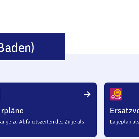
Reichenau
Baden)
(Baden)
hrpläne
Ersatzv
änge zu Abfahrtszeiten der Züge als
Lageplan al