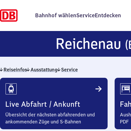
Bahnhof wählen
Service
Entdecken
Reichenau
(
Reiseinfos
Ausstattung
Service
Reiseinfos
Live Abfahrt / Ankunft
Fa
Übersicht der nächsten abfahrenden und
Aush
ankommenden Züge und S-Bahnen
PDF