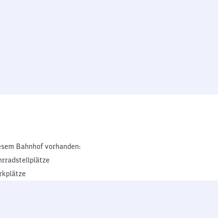
esem Bahnhof vorhanden:
hrradstellplätze
rkplätze