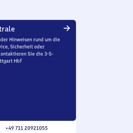
trale
oder Hinweisen rund um die
ice, Sicherheit oder
ontaktieren Sie die 3-S-
ttgart Hbf
+49 711 20921055