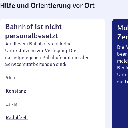
Hilfe und Orientierung vor Ort
Bahnhof ist nicht
Mob
personalbesetzt
Zen
An diesem Bahnhof steht keine
Die 
Unterstützung zur Verfügung. Die
bean
nächstgelegenen Bahnhöfe mit mobilen
meld
Servicemitarbeitenden sind:
Beei
Unte
5 km
sie 
Konstanz
13 km
Radolfzell