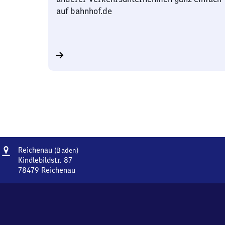
auf bahnhof.de
Adresse
Reichenau
Reichenau
(Baden)
(Baden)
Kindlebildstr. 87
78479
Reichenau
Reichenau
(Baden),
Kindlebildstr.
87,
7