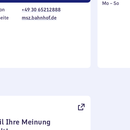
Montag
,
Mo
–
So
on
+49 30 65212888
bis
inkl.
Sonntag
eite
msz.bahnhof.de
l Ihre Meinung