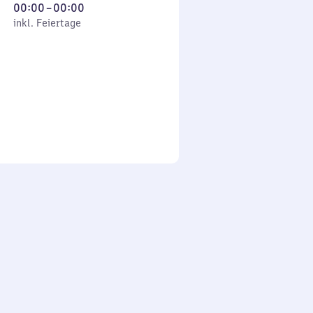
Von
00:00
–
00:00
 Feiertage
0
inkl. Feiertage
Uhr
bis
0
Uhr