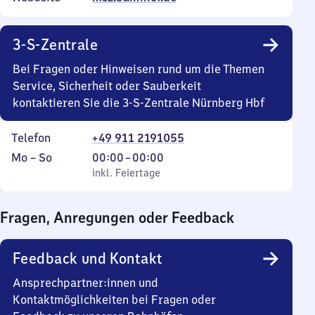
3-S-Zentrale
Bei Fragen oder Hinweisen rund um die Themen
Service, Sicherheit oder Sauberkeit
kontaktieren Sie die 3-S-Zentrale Nürnberg Hbf
Telefon
+49 911 2191055
Montag
,
Von
Mo
–
So
00:00
–
00:00
bis
inkl. Feiertage
0
inkl. Feiertage
Sonntag
Uhr
bis
Fragen, Anregungen oder Feedback
0
Uhr
Feedback und Kontakt
Ansprechpartner:innen und
Kontaktmöglichkeiten bei Fragen oder