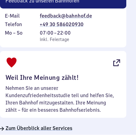
Feedback zu unseren Bahnhöfen
E-Mail
feedback@bahnhof.de
Telefon
+49 30 586020930
Montag
,
Von
Mo
–
So
07:00
–
22:00
bis
inkl. Feiertage
7
inkl. Feiertage
Sonntag
Uhr
bis
22
Uhr
Weil Ihre Meinung zählt!
Nehmen Sie an unserer
Kundenzufriedenheitsstudie teil und helfen Sie,
Ihren Bahnhof mitzugestalten. Ihre Meinung
zählt – für ein besseres Bahnhofserlebnis.
Zum Überblick aller Services