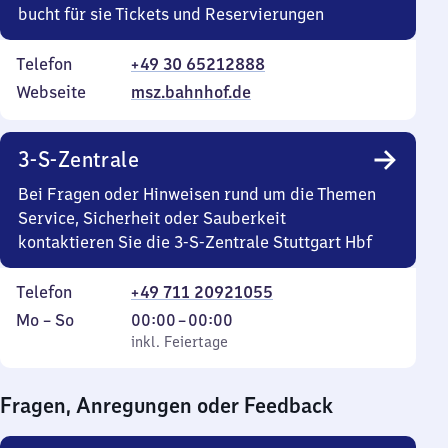
bucht für sie Tickets und Reservierungen
Telefon
+49 30 65212888
Webseite
msz.bahnhof.de
3-S-Zentrale
Bei Fragen oder Hinweisen rund um die Themen
Service, Sicherheit oder Sauberkeit
kontaktieren Sie die 3-S-Zentrale Stuttgart Hbf
Telefon
+49 711 20921055
Montag
,
Von
Mo
–
So
00:00
–
00:00
bis
inkl. Feiertage
0
inkl. Feiertage
Sonntag
Uhr
bis
Fragen, Anregungen oder Feedback
0
Uhr