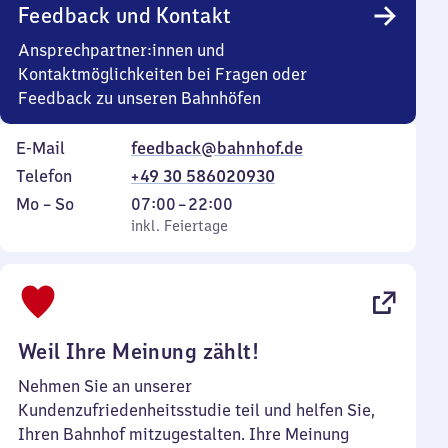
Feedback und Kontakt
Ansprechpartner:innen und
Kontaktmöglichkeiten bei Fragen oder
Feedback zu unseren Bahnhöfen
E-Mail
feedback@bahnhof.de
Telefon
+49 30 586020930
Montag
,
Von
Mo
–
So
07:00
–
22:00
bis
inkl. Feiertage
7
inkl. Feiertage
Sonntag
Uhr
bis
22
Uhr
Weil Ihre Meinung zählt!
Nehmen Sie an unserer
Kundenzufriedenheitsstudie teil und helfen Sie,
Ihren Bahnhof mitzugestalten. Ihre Meinung