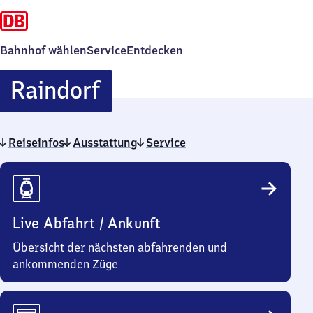
Bahnhof wählen
Service
Entdecken
Raindorf
Raindorf
Reiseinfos
Ausstattung
Service
Reiseinfos
Live Abfahrt / Ankunft
Übersicht der nächsten abfahrenden und
ankommenden Züge