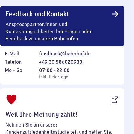
Uhr
Feedback und Kontakt
Ansprechpartner:innen und
Kontaktmöglichkeiten bei Fragen oder
Feedback zu unseren Bahnhöfen
E-Mail
feedback@bahnhof.de
Telefon
+49 30 586020930
Montag
,
Von
Mo
–
So
07:00
–
22:00
bis
inkl. Feiertage
7
inkl. Feiertage
Sonntag
Uhr
bis
22
Uhr
Weil Ihre Meinung zählt!
Nehmen Sie an unserer
Kundenzufriedenheitsstudie teil und helfen Sie,