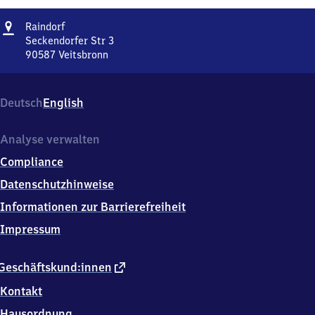
Adresse
Raindorf
Raindorf
Seckendorfer Str 3
90587
Veitsbronn
Raindorf,
Seckendorfer
Str
Deutsch
English
3,
9
0
Analyse verwalten
5
Compliance
8
7
Datenschutzhinweise
Veitsbronn
Informationen zur Barrierefreiheit
Impressum
externer
Geschäftskund:innen
Link
Kontakt
Hausordnung