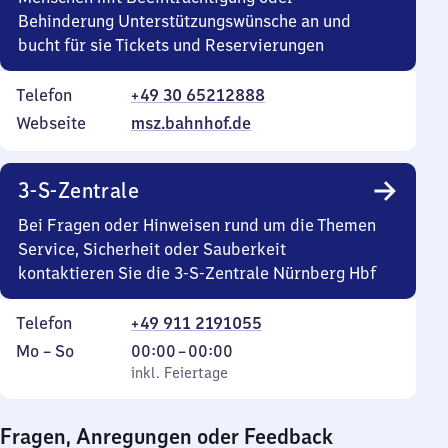
Behinderung Unterstützungswünsche an und
bucht für sie Tickets und Reservierungen
Telefon
+49 30 65212888
Webseite
msz.bahnhof.de
3-S-Zentrale
Bei Fragen oder Hinweisen rund um die Themen
Service, Sicherheit oder Sauberkeit
kontaktieren Sie die 3-S-Zentrale Nürnberg Hbf
Telefon
+49 911 2191055
Montag
,
Von
Mo
–
So
00:00
–
00:00
bis
inkl. Feiertage
0
inkl. Feiertage
Sonntag
Uhr
bis
Fragen, Anregungen oder Feedback
0