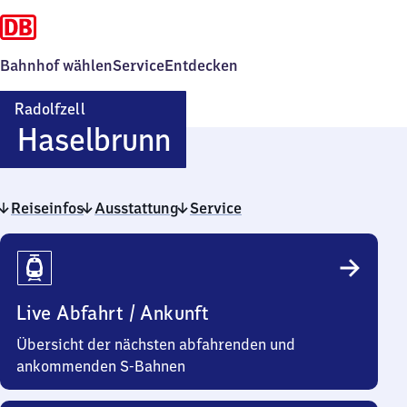
Bahnhof wählen
Service
Entdecken
Radolfzell
Radolfzell-
Haselbrunn
Haselbrunn
Reiseinfos
Ausstattung
Service
Reiseinfos
Live Abfahrt / Ankunft
Übersicht der nächsten abfahrenden und
ankommenden S-Bahnen