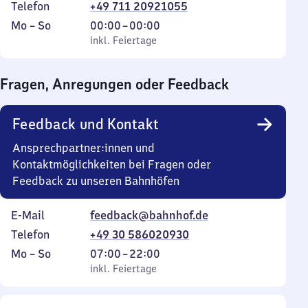
Telefon
+49 711 20921055
Montag
,
Von
Mo
–
So
00:00
–
00:00
bis
inkl. Feiertage
0
inkl. Feiertage
Sonntag
Uhr
bis
Fragen, Anregungen oder Feedback
0
Uhr
Feedback und Kontakt
Ansprechpartner:innen und
Kontaktmöglichkeiten bei Fragen oder
Feedback zu unseren Bahnhöfen
E-Mail
feedback@bahnhof.de
Telefon
+49 30 586020930
Montag
,
Von
Mo
–
So
07:00
–
22:00
bis
inkl. Feiertage
7
inkl. Feiertage
Sonntag
Uhr
bis