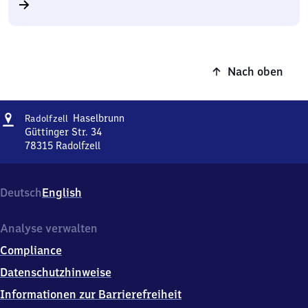
Nach oben
Adresse
Radolfzell-
Haselbrunn
Radolfzell
Haselbrunn
Güttinger Str. 34
78315
Radolfzell
Radolfzell-
Haselbrunn,
Güttinger
Deutsch
English
Str.
34,
7
Analyse verwalten
8
Compliance
3
1
Datenschutzhinweise
5
Informationen zur Barrierefreiheit
Radolfzell