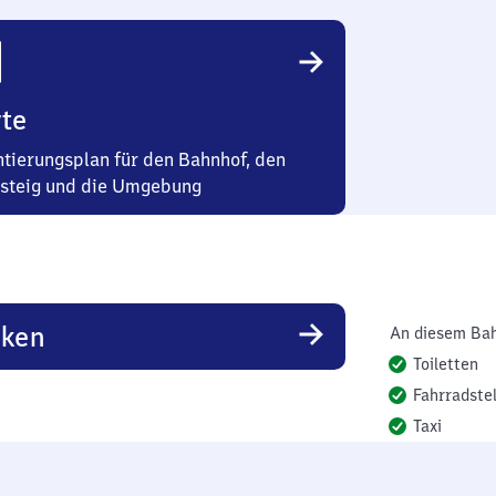
te
ntierungsplan für den Bahnhof, den
steig und die Umgebung
rken
An diesem Bah
Toiletten
Fahrradstel
Taxi