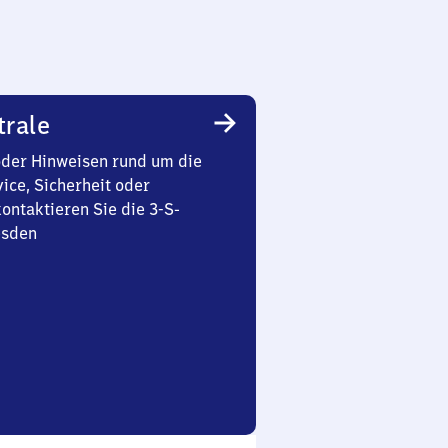
trale
oder Hinweisen rund um die
ice, Sicherheit oder
ontaktieren Sie die 3-S-
esden