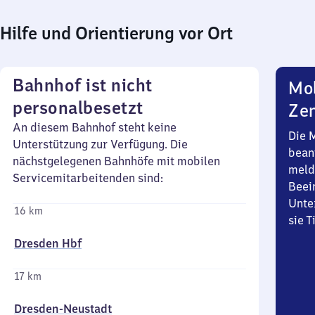
Hilfe und Orientierung vor Ort
Bahnhof ist nicht
Mob
personalbesetzt
Zen
An diesem Bahnhof steht keine
Die 
Unterstützung zur Verfügung. Die
bean
nächstgelegenen Bahnhöfe mit mobilen
meld
Servicemitarbeitenden sind:
Beei
Unte
16 km
sie 
Dresden Hbf
17 km
Dresden-Neustadt