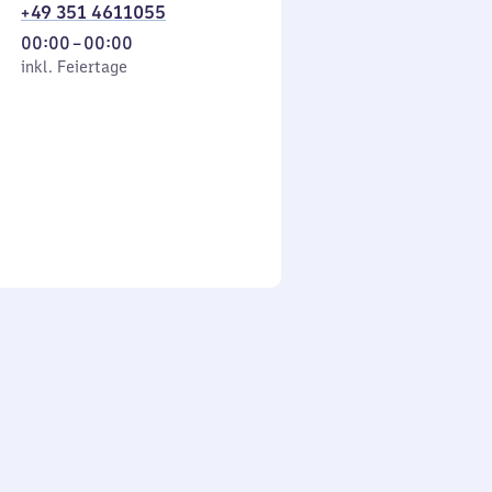
+49 351 4611055
Von
00:00
–
00:00
 Feiertage
0
inkl. Feiertage
Uhr
bis
0
Uhr