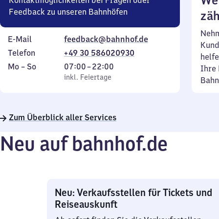
Wei
Kontaktmöglichkeiten bei Fragen oder
Feedback zu unseren Bahnhöfen
zäh
Nehm
E-Mail
feedback@bahnhof.de
Kund
Telefon
+49 30 586020930
helfe
Montag
,
Von
Mo
–
So
07:00
–
22:00
Ihre 
bis
inkl. Feiertage
7
inkl. Feiertage
Bahn
Sonntag
Uhr
bis
22
Zum Überblick aller Services
Uhr
Neu auf bahnhof.de
Neu: Verkaufsstellen für Tickets und
Reiseauskunft