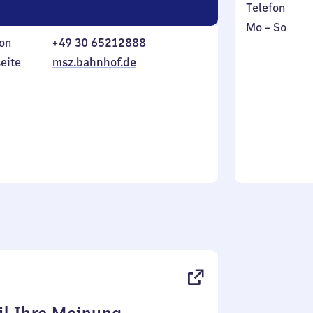
Telefon
Montag
,
Mo
–
So
on
+49 30 65212888
bis
inkl.
Sonntag
eite
msz.bahnhof.de