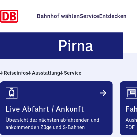
Bahnhof wählen
Service
Entdecken
Pirna
Pirna
Reiseinfos
Ausstattung
Service
Reiseinfos
Live Abfahrt / Ankunft
Fa
Übersicht der nächsten abfahrenden und
Aush
ankommenden Züge und S-Bahnen
PDF