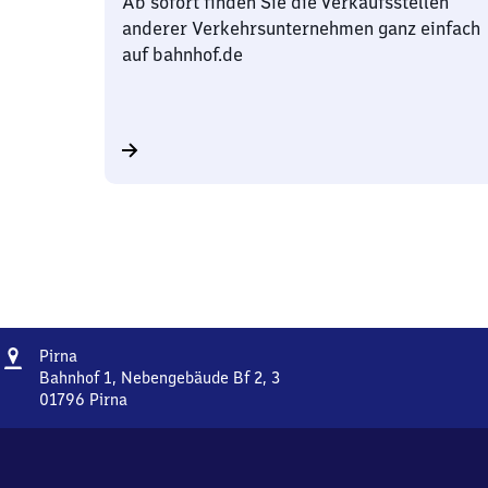
Ab sofort finden Sie die Verkaufsstellen
anderer Verkehrsunternehmen ganz einfach
auf bahnhof.de
Adresse
Pirna
Pirna
Bahnhof 1, Nebengebäude Bf 2, 3
01796
Pirna
Pirna,
Bahnhof
1,
Nebengebäude