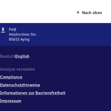
Nach oben
Adresse
Peiß
Peiß
Holzkirchner Str.
85653
Aying
Peiß,
Holzkirchner
Str.,
Deutsch
English
8
5
6
Analyse verwalten
5
Compliance
3
Aying
Datenschutzhinweise
Informationen zur Barrierefreiheit
Impressum