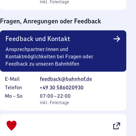
bis
inkl. Feiertage
0
inkl. Feiertage
Sonntag
Uhr
bis
Fragen, Anregungen oder Feedback
0
Uhr
Feedback und Kontakt
Ansprechpartner:innen und
Kontaktmöglichkeiten bei Fragen oder
Feedback zu unseren Bahnhöfen
E-Mail
feedback@bahnhof.de
Telefon
+49 30 586020930
Montag
,
Von
Mo
–
So
07:00
–
22:00
bis
inkl. Feiertage
7
inkl. Feiertage
Sonntag
Uhr
bis
22
Uhr