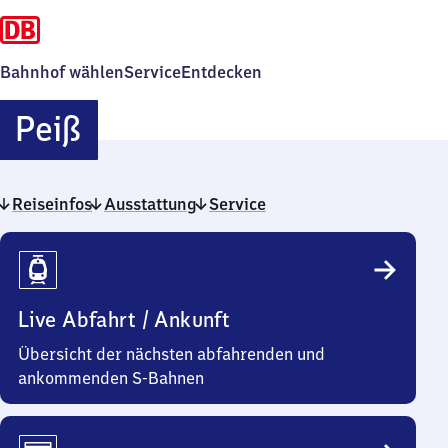
Bahnhof wählen
Service
Entdecken
Peiß
Peiß
Reiseinfos
Ausstattung
Service
Reiseinfos
Live Abfahrt / Ankunft
Übersicht der nächsten abfahrenden und
ankommenden S-Bahnen