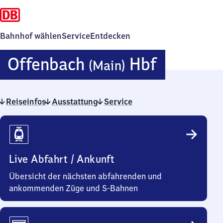
Bahnhof wählen
Service
Entdecken
Offenba
Offenbach
Hbf
(Main)
(Main)
Reiseinfos
Ausstattung
Service
Hauptba
Reiseinfos
Live Abfahrt / Ankunft
Übersicht der nächsten abfahrenden und
ankommenden Züge und S-Bahnen