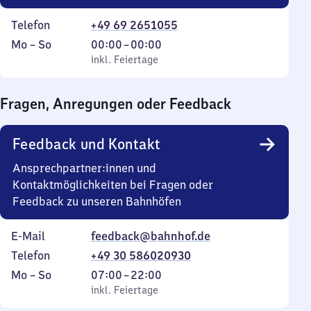
Telefon
+49 69 2651055
Montag
,
Von
Mo
–
So
00:00
–
00:00
bis
inkl. Feiertage
0
inkl. Feiertage
Sonntag
Uhr
bis
Fragen, Anregungen oder Feedback
0
Uhr
Feedback und Kontakt
Ansprechpartner:innen und
Kontaktmöglichkeiten bei Fragen oder
Feedback zu unseren Bahnhöfen
E-Mail
feedback@bahnhof.de
Telefon
+49 30 586020930
Montag
,
Von
Mo
–
So
07:00
–
22:00
bis
inkl. Feiertage
7
inkl. Feiertage
Sonntag
Uhr