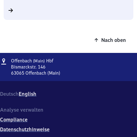
Nach oben
Adresse
Offenbach
Offenbach
Hbf
(Main)
(Main)
Bismarckstr. 146
Hauptbahnhof
63065
Offenbach (Main)
Offenbach
(Main)
Hauptbahnhof,
Deutsch
English
Bismarckstr.
146,
6
Analyse verwalten
3
Compliance
0
6
Datenschutzhinweise
5