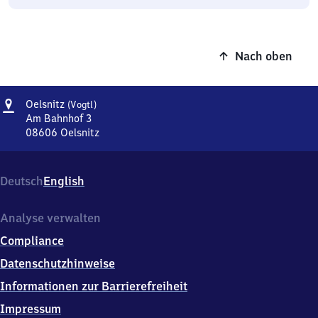
Nach oben
Adresse
Oelsnitz
Oelsnitz
(Vogtl)
(Vogtland)
Am Bahnhof 3
08606
Oelsnitz
Oelsnitz
(Vogtland),
Am
Deutsch
English
Bahnhof
3,
0
Analyse verwalten
8
Compliance
6
0
Datenschutzhinweise
6
Informationen zur Barrierefreiheit
Oelsnitz
Impressum