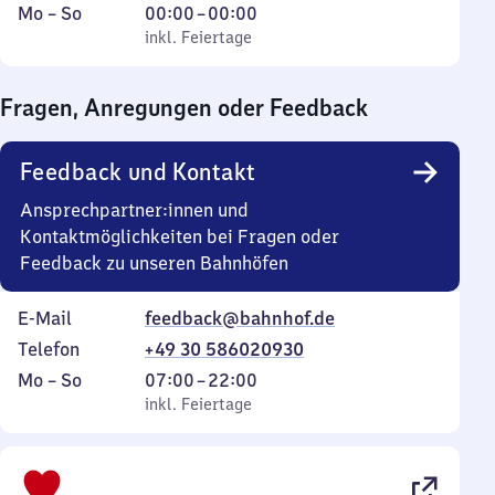
Montag
,
Von
Mo
–
So
00:00
–
00:00
bis
inkl. Feiertage
0
inkl. Feiertage
Sonntag
Uhr
bis
Fragen, Anregungen oder Feedback
0
Uhr
Feedback und Kontakt
Ansprechpartner:innen und
Kontaktmöglichkeiten bei Fragen oder
Feedback zu unseren Bahnhöfen
E-Mail
feedback@bahnhof.de
Telefon
+49 30 586020930
Montag
,
Von
Mo
–
So
07:00
–
22:00
bis
inkl. Feiertage
7
inkl. Feiertage
Sonntag
Uhr
bis
22