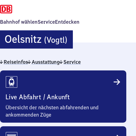
Bahnhof wählen
Service
Entdecken
Oelsnitz
Oelsnitz
(Vogtl)
(Vogtland)
Reiseinfos
Ausstattung
Service
Reiseinfos
Live Abfahrt / Ankunft
Übersicht der nächsten abfahrenden und
ankommenden Züge