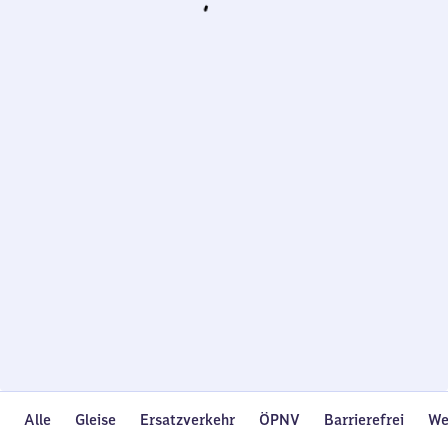
Wird
geladen…
Alle
Gleise
Ersatzverkehr
ÖPNV
Barrierefrei
We