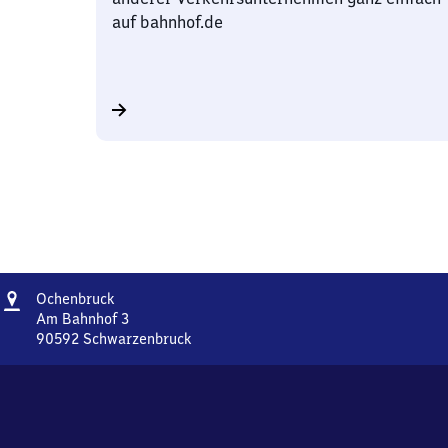
auf bahnhof.de
Adresse
Ochenbruck
Ochenbruck
Am Bahnhof 3
90592
Schwarzenbruck
Ochenbruck,
Am
Bahnhof
3,
9