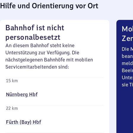
Hilfe und Orientierung vor Ort
Bahnhof ist nicht
Mob
personalbesetzt
Zen
An diesem Bahnhof steht keine
Die 
Unterstützung zur Verfügung. Die
bean
nächstgelegenen Bahnhöfe mit mobilen
meld
Servicemitarbeitenden sind:
Beei
Unte
15 km
sie 
Nürnberg Hbf
22 km
Fürth (Bay) Hbf