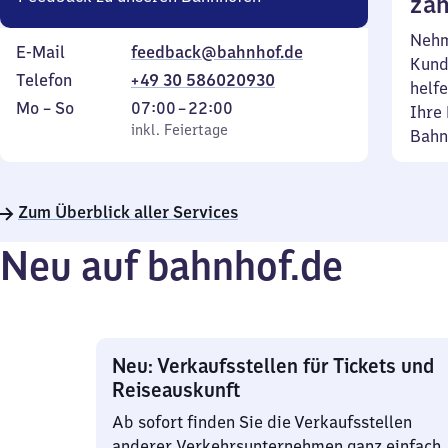
zäh
Nehm
E-Mail
feedback@bahnhof.de
Kund
Telefon
+49 30 586020930
helfe
Montag
,
Von
Mo
–
So
07:00
–
22:00
Ihre 
bis
inkl. Feiertage
7
inkl. Feiertage
Bahn
Sonntag
Uhr
bis
22
Zum Überblick aller Services
Uhr
Neu auf bahnhof.de
Neu: Verkaufsstellen für Tickets und
Reiseauskunft
Ab sofort finden Sie die Verkaufsstellen
anderer Verkehrsunternehmen ganz einfach