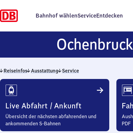
Bahnhof wählen
Service
Entdecken
Ochenbruc
Reiseinfos
Ausstattung
Service
Reiseinfos
Live Abfahrt / Ankunft
Fa
Übersicht der nächsten abfahrenden und
Aush
ankommenden S-Bahnen
PDF