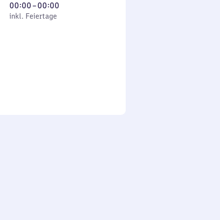
Von
00:00
–
00:00
 Feiertage
0
inkl. Feiertage
Uhr
bis
0
Uhr