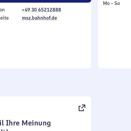
Montag
,
Mo
–
So
on
+49 30 65212888
bis
inkl.
Sonntag
eite
msz.bahnhof.de
l Ihre Meinung