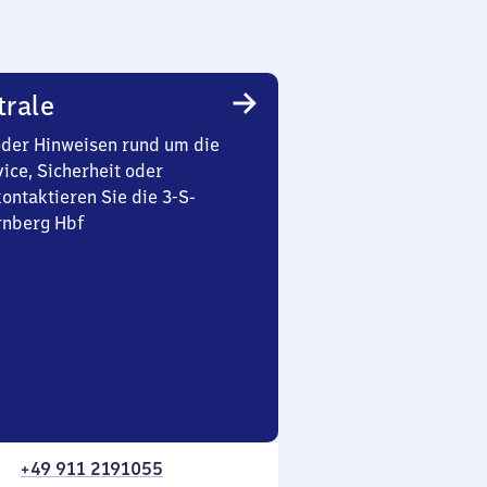
trale
oder Hinweisen rund um die
ice, Sicherheit oder
ontaktieren Sie die 3-S-
rnberg Hbf
+49 911 2191055