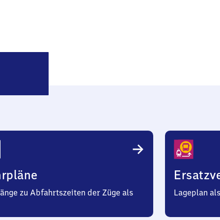
Ochenbruck
k
hrpläne
Ersatzv
änge zu Abfahrtszeiten der Züge als
Lageplan al