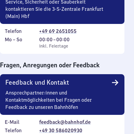
Service, Sicherheit oder Sauberkeit
kontaktieren Sie die 3-S-Zentrale Frankfurt
(Main) Hbf
Telefon
+49 69 2651055
Montag
,
Von
Mo
–
So
00:00
–
00:00
bis
inkl. Feiertage
0
inkl. Feiertage
Sonntag
Uhr
bis
Fragen, Anregungen oder Feedback
0
Uhr
Feedback und Kontakt
Ansprechpartner:innen und
Kontaktmöglichkeiten bei Fragen oder
Feedback zu unseren Bahnhöfen
E-Mail
feedback@bahnhof.de
Telefon
+49 30 586020930