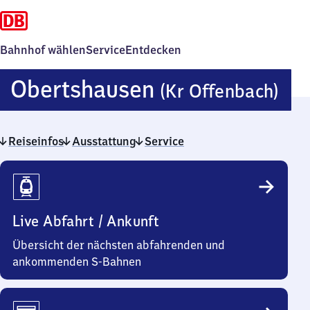
Bahnhof wählen
Service
Entdecken
Ob
Obertshausen
(Kr Offenbach)
(Kr
Reiseinfos
Ausstattung
Service
Of
Reiseinfos
Live Abfahrt / Ankunft
Übersicht der nächsten abfahrenden und
ankommenden S-Bahnen