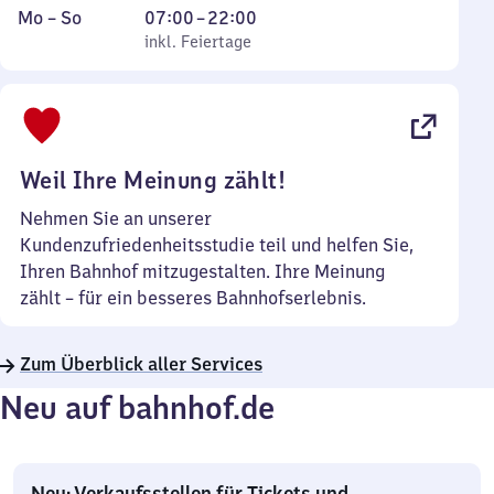
Montag
,
Von
Mo
–
So
07:00
–
22:00
bis
inkl. Feiertage
7
inkl. Feiertage
Sonntag
Uhr
bis
22
Uhr
Weil Ihre Meinung zählt!
Nehmen Sie an unserer
Kundenzufriedenheitsstudie teil und helfen Sie,
Ihren Bahnhof mitzugestalten. Ihre Meinung
zählt – für ein besseres Bahnhofserlebnis.
Zum Überblick aller Services
Neu auf bahnhof.de
Neu: Verkaufsstellen für Tickets und