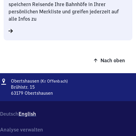
speichern Reisende Ihre Bahnhöfe in Ihrer
persönlichen Merkliste und greifen jederzeit auf
alle Infos zu
Nach oben
Adresse
Obertshausen
Obertshausen
(Kr Offenbach)
(Kreis
Brühlstr. 15
Offenbach)
63179
Obertshausen
Obertshausen
(Kreis
Offenbach),
Deutsch
English
Brühlstr.
15,
6
Analyse verwalten
3