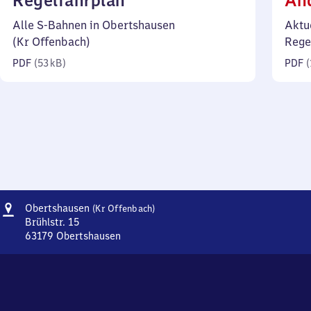
Regelfahrplan
Än
53
Alle S-Bahnen in Obertshausen
Aktu
Kilobyte)
(Kr Offenbach)
Rege
PDF
(
53 kB
)
PDF
(
Adresse
Obertshausen
Obertshausen
(Kr Offenbach)
(Kreis
Brühlstr. 15
Offenbach)
63179
Obertshausen
Obertshausen
(Kreis
Offenbach),
Brühlstr.
15,