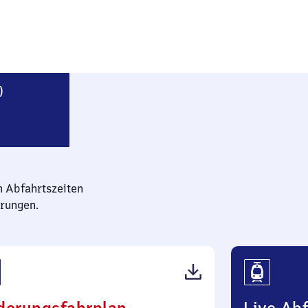
Obertshausen (Kreis Offenbach)
)
n Abfahrtszeiten
rungen.
(PDF,