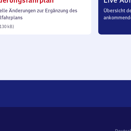
derungsfahrplan
Live Abf
130
elle Änderungen zur Ergänzung des
Übersicht d
Kilobyte)
lfahrplans
ankommende
130 kB
)