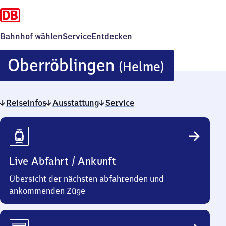
Bahnhof wählen
Service
Entdecken
Oberröb
Oberröblingen
(Helme)
(Helme)
Reiseinfos
Ausstattung
Service
Reiseinfos
Live Abfahrt / Ankunft
Übersicht der nächsten abfahrenden und
ankommenden Züge