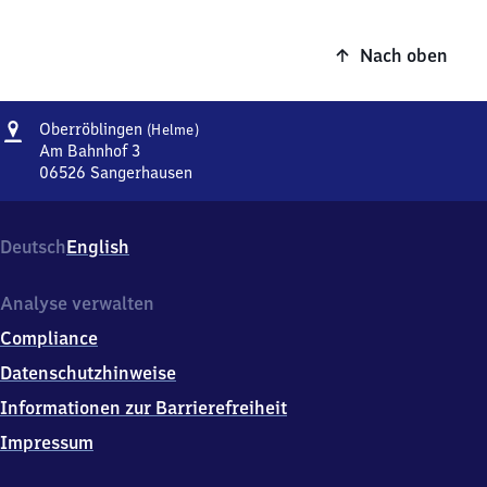
Nach oben
Adresse
Oberröblingen
Oberröblingen
(Helme)
(Helme)
Am Bahnhof 3
06526
Sangerhausen
Oberröblingen
(Helme),
Am
Deutsch
English
Bahnhof
3,
0
Analyse verwalten
6
Compliance
5
2
Datenschutzhinweise
6
Informationen zur Barrierefreiheit
Sangerhausen
Impressum