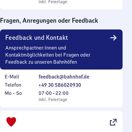
bis
inkl. Feiertage
0
inkl. Feiertage
Sonntag
Uhr
bis
Fragen, Anregungen oder Feedback
0
Uhr
Feedback und Kontakt
Ansprechpartner:innen und
Kontaktmöglichkeiten bei Fragen oder
Feedback zu unseren Bahnhöfen
E-Mail
feedback@bahnhof.de
Telefon
+49 30 586020930
Montag
,
Von
Mo
–
So
07:00
–
22:00
bis
inkl. Feiertage
7
inkl. Feiertage
Sonntag
Uhr
bis
22
Uhr